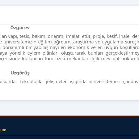
Özgörev
an yapı, tesis, bakım, onarım, imalat, etüt, proje, keşif, ihale, d
 üniversitemizin eğitim-öğretim, araştırma ve uygulama süreçl
da donanımlı bir yapılaşmayı en ekonomik ve en uygun koşullar
maya yönelik eylem plânları oluşturarak bunları gerçekleştirme
 içerisinde kullanılan tüm fizikî mekanları ilgili mevzuat hüküm
Uzgörüş
ltusunda, teknolojik gelişmeler ışığında üniversitemizi çağdaş
num