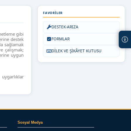
FAVORILER
DESTEK-ARIZA
enetleme gibi
erine destek
FORMLAR
da sağlamak
ye çalışmak;
DİLEK VE ŞİKÂYET KUTUSU
lerine uygun
 uygarlıklar
Sosyal Medya