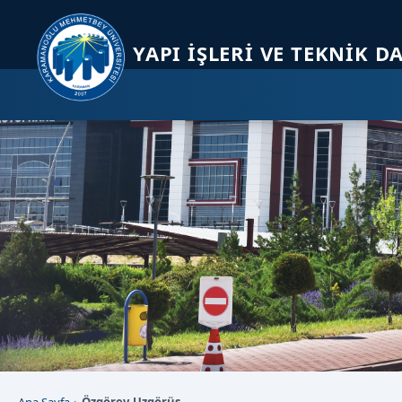
Sayfa kısayolları: Alt+1 Haberler, Alt+2 Etkinlikler, Alt+3 Duyurular b
YAPI İŞLERI VE TEKNIK D