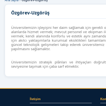
Ana Sayfa
Özgörev-Uzgörüş
Özgörev-Uzgörüş
Üniversitemizin işleyişini her daim sağlamak için gerekli ol
alanlarda hizmet vermek; mevcut personel ve ekipman ile
vermek; kendi alanında konforlu ve estetik aynı zaman
için akılcı yaklaşımlarla kurumsal eksiklikleri tamamla
güncel teknolojik gelişmeleri takip ederek üniversitemiz
yapılmasını sağlamaktır.
Üniversitemizin stratejik plânları ve ihtiyaçları doğru
seviyesine taşımak için çaba sarf etmektir.
İletişim
Ko