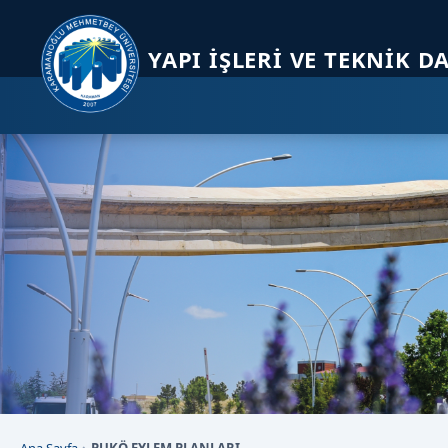
Sayfa kısayolları: Alt+1 Haberler, Alt+2 Etkinlikler, Alt+3 Duyurular b
YAPI İŞLERI VE TEKNIK D