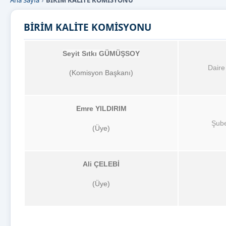
Ana Sayfa
BİRİM KALİTE KOMİSYONU
BİRİM KALİTE KOMİSYONU
Seyit Sıtkı GÜMÜŞSOY
Daire
(Komisyon Başkanı)
Emre YILDIRIM
Şub
(Üye)
Ali ÇELEBİ
(Üye)