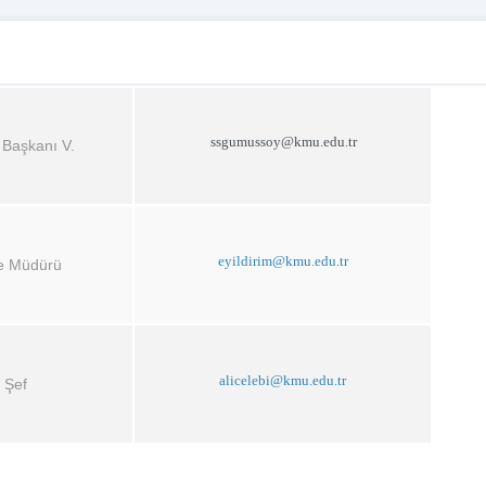
ssgumussoy@kmu.edu.tr
 Başkanı V.
eyildirim@kmu.edu.tr
e Müdürü
alicelebi@kmu.edu.tr
Şef