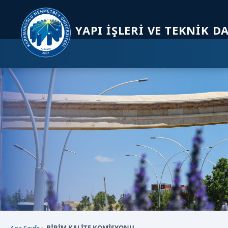
Sayfa kısayolları: Alt+1 Haberler, Alt+2 Etkinlikler, Alt+3 Duyurular b
YAPI İŞLERI VE TEKNIK D