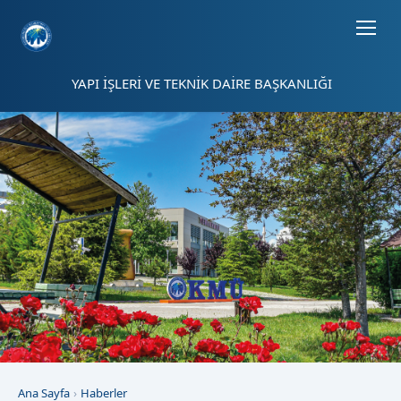
Sayfa kısayolları: Alt+1 Haberler, Alt+2 Etkinlikler, Alt+3 Duyurular b
YAPI İŞLERİ VE TEKNİK DAİRE BAŞKANLIĞI
Ana Sayfa
Haberler