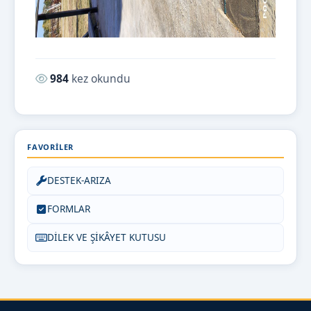
Okunma sayısı:
984
kez okundu
FAVORILER
DESTEK-ARIZA
FORMLAR
DİLEK VE ŞİKÂYET KUTUSU