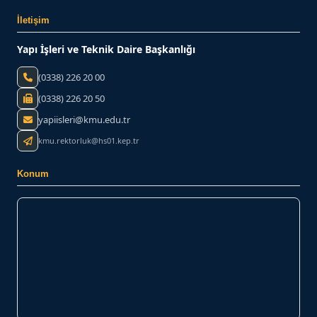
İletişim
Yapı İşleri ve Teknik Daire Başkanlığı
(0338) 226 20 00
(0338) 226 20 50
yapiisleri@kmu.edu.tr
kmu.rektorluk@hs01.kep.tr
Konum