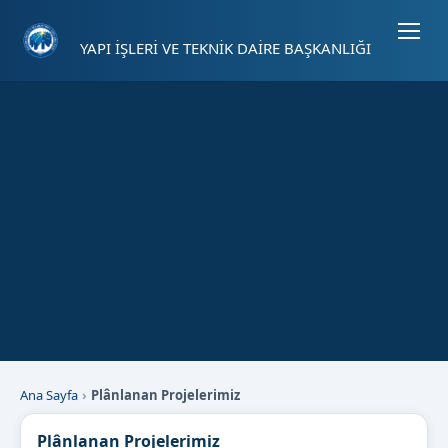
Sayfa kısayolları: Alt+1 Haberler, Alt+2 Etkinlikler, Alt+3 Duyurular b
YAPI İŞLERİ VE TEKNİK DAİRE BAŞKANLIĞI
Ana Sayfa
Plânlanan Projelerimiz
Plânlanan Projelerimiz