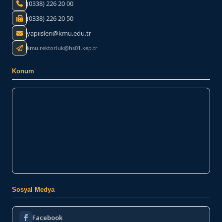
(0338) 226 20 00
(0338) 226 20 50
yapiisleri@kmu.edu.tr
kmu.rektorluk@hs01.kep.tr
Konum
Sosyal Medya
Facebook