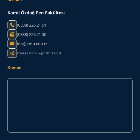
Kamil Özdağ Fen Fakültesi
(0338) 226 21 51
(0338) 226 21 50
fen@kmu.edu.tr
kmu.rektorluk@hs01.kep.tr
Konum