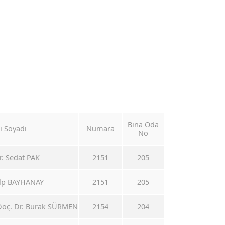
Bina Oda
ı Soyadı
Numara
No
r. Sedat PAK
2151
205
 Alp BAYHANAY
2151
205
Doç. Dr. Burak SÜRMEN
2154
204