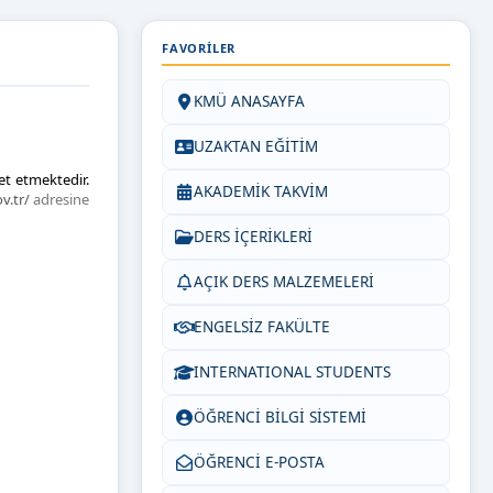
FAVORILER
KMÜ ANASAYFA
UZAKTAN EĞİTİM
t etmektedir.
AKADEMİK TAKVİM
v.tr/
adresine
DERS İÇERİKLERİ
AÇIK DERS MALZEMELERİ
ENGELSİZ FAKÜLTE
INTERNATIONAL STUDENTS
ÖĞRENCİ BİLGİ SİSTEMİ
ÖĞRENCİ E-POSTA