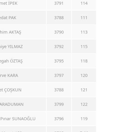
hmet İPEK
3791
114
Sedat PAK
3788
111
rahim AKTAŞ
3790
113
miye YILMAZ
3792
115
 Segah ÖZTAŞ
3795
118
erve KARA
3797
120
met ÇOŞKUN
3788
121
 KARADUMAN
3799
122
iz Pınar SUNAOĞLU
3796
119