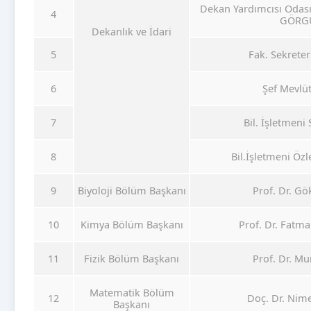
Dekan Yardımcısı Odası
4
GÖRG
Dekanlık ve İdari
5
Fak. Sekreter
6
Şef Mevlü
7
Bil. İşletmeni
8
Bil.İşletmeni Ö
9
Biyoloji Bölüm Başkanı
Prof. Dr. G
10
Kimya Bölüm Başkanı
Prof. Dr. Fatm
11
Fizik Bölüm Başkanı
Prof. Dr. Mu
Matematik Bölüm
12
Doç. Dr. Ni
Başkanı