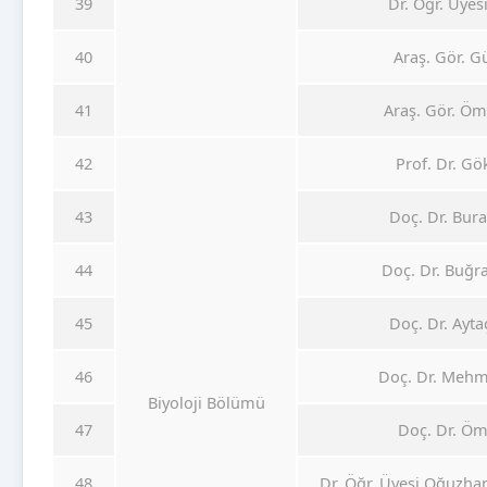
39
Dr. Öğr. Üyes
40
Araş. Gör. G
41
Araş. Gör. Öm
42
Prof. Dr. G
43
Doç. Dr. Bu
44
Doç. Dr. Buğ
45
Doç. Dr. Ayt
46
Doç. Dr. Mehm
Biyoloji Bölümü
47
Doç. Dr. Ö
48
Dr. Öğr. Üyesi Oğuz