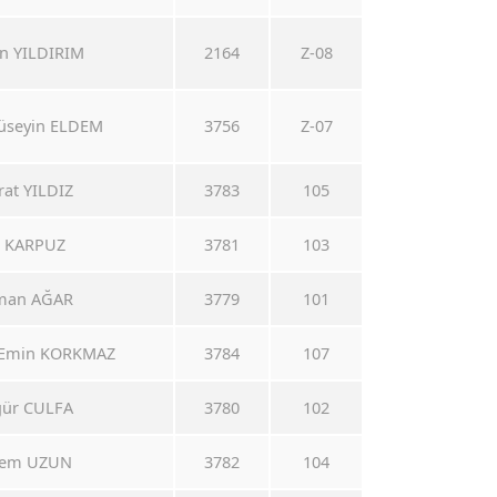
an YILDIRIM
2164
Z-08
Hüseyin ELDEM
3756
Z-07
rat YILDIZ
3783
105
li KARPUZ
3781
103
sman AĞAR
3779
101
 Emin KORKMAZ
3784
107
gür CULFA
3780
102
rdem UZUN
3782
104