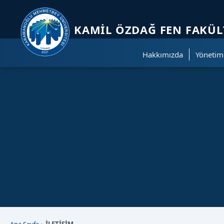
Sayfa kısayolları: Alt+1 Haberler, Alt+2 Etkinlikler, Alt+3 Duyurular b
KAMIL ÖZDAĞ FEN FAKÜL
Hakkımızda
Yönetim