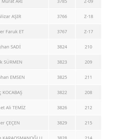
i Murat ARI
3785
Z-09
ülizar AŞIR
3766
Z-18
er Faruk ET
3767
Z-17
ökhan SADİ
3824
210
rak SÜRMEN
3823
209
rahan EMSEN
3825
211
aç KOCABAŞ
3822
208
et Ali TEMİZ
3826
212
mer ÇEÇEN
3829
215
han KARAOSMANOĞLU
3828
214