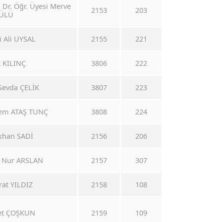
 Dr. Öğr. Üyesi Merve
2153
203
ÜLÜ
i Ali UYSAL
2155
221
t KILINÇ
3806
222
 Sevda ÇELİK
3807
223
zlem ATAŞ TUNÇ
3808
224
ökhan SADİ
2156
206
a Nur ARSLAN
2157
307
rat YILDIZ
2158
108
met ÇOŞKUN
2159
109