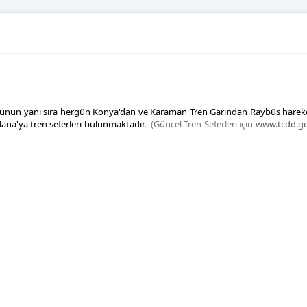
 Bunun yanı sıra hergün Konya'dan ve Karaman Tren Garından Raybüs hareke
dana'ya tren seferleri bulunmaktadır.
(Güncel Tren Seferleri için
www.tcdd.go