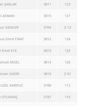
ğan ŞARLAR
3811
123
rdi AKMAN
3815
127
enur GENCER
3764
Z-13
unus Emre FIRAT
3812
124
si Emel ECE
3813
125
 İsmail ARSEL
3814
126
 Sinan SAĞIR
3819
Z-01
 GÜZEL KARPUZ
3789
112
lip OTURANÇ
3787
110