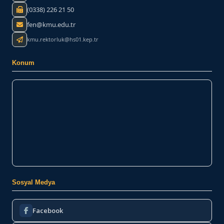
(0338) 226 21 50
fen@kmu.edu.tr
kmu.rektorluk@hs01.kep.tr
Konum
Sosyal Medya
Facebook