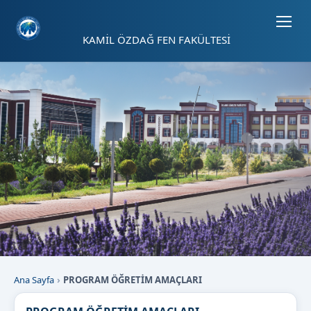
Sayfa kısayolları: Alt+1 Haberler, Alt+2 Etkinlikler, Alt+3 Duyurular b
KAMİL ÖZDAĞ FEN FAKÜLTESİ
Ana Sayfa
PROGRAM ÖĞRETİM AMAÇLARI