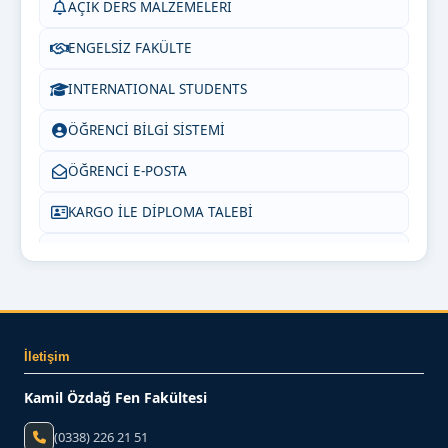
AÇIK DERS MALZEMELERİ
ENGELSİZ FAKÜLTE
INTERNATIONAL STUDENTS
ÖĞRENCİ BİLGİ SİSTEMİ
ÖĞRENCİ E-POSTA
KARGO İLE DİPLOMA TALEBİ
SIKÇA SORULAN SORULAR
BİZE YAZIN
İletişim
Kamil Özdağ Fen Fakültesi
(0338) 226 21 51