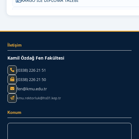
KARGO İLE DİPLOMA TALEBİ
SIKÇA SORULAN SORULAR
BİZE YAZIN
İletişim
Kamil Özdağ Fen Fakültesi
(0338) 226 21 51
(0338) 226 21 50
fen@kmu.edu.tr
kmu.rektorluk@hs01.kep.tr
Konum