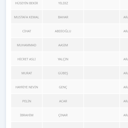
HÜSEYİN BEKİR
YILDIZ
MUSTAFA KEMAL
BAHAR
AR
CİHAT
ABDİOĞLU
AR
MUHAMMAD
AASIM
HİCRET ASLI
YALÇIN
AR
MURAT
GÜBEŞ
AR
HAYRİYE NEVİN
GENÇ
AR
PELİN
ACAR
AR
İBRAHİM
ÇINAR
AR