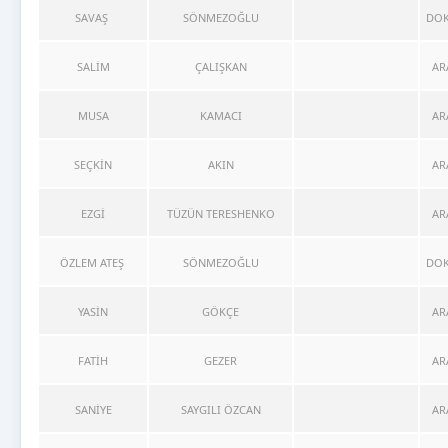
SAVAŞ
SÖNMEZOĞLU
DOK
SALİM
ÇALIŞKAN
AR
MUSA
KAMACI
AR
SEÇKİN
AKIN
AR
EZGİ
TÜZÜN TERESHENKO
AR
ÖZLEM ATEŞ
SÖNMEZOĞLU
DOK
YASİN
GÖKÇE
AR
FATİH
GEZER
AR
SANİYE
SAYGILI ÖZCAN
AR