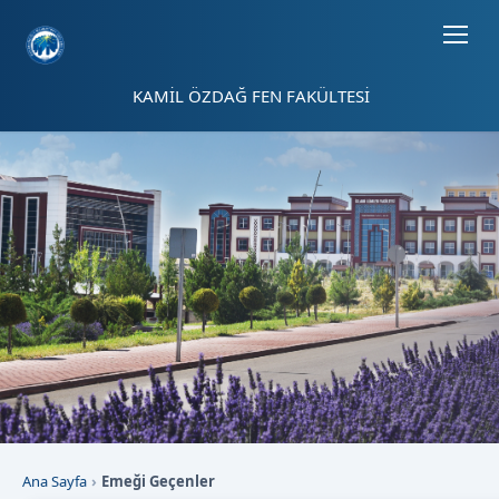
Sayfa kısayolları: Alt+1 Haberler, Alt+2 Etkinlikler, Alt+3 Duyurular b
KAMİL ÖZDAĞ FEN FAKÜLTESİ
Ana Sayfa
Emeği Geçenler