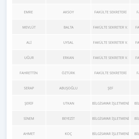
EMRE
AKSOY
FAKÜLTE SEKRETERİ
F
MEVLÜT
BALTA
FAKÜLTE SEKRETER V.
FA
ALİ
UYSAL
FAKÜLTE SEKRETER V.
FA
UĞUR
ERKAN
FAKÜLTE SEKRETER V.
FA
FAHRETTİN
ÖZTÜRK
FAKÜLTE SEKRETERİ
F
SERAP
ABUŞOĞLU
ŞEF
ŞERİF
UTKAN
BİLGİSAYAR İŞLETMENİ
Bİ
SİNEM
BEYEZİT
BİLGİSAYAR İŞLETMENİ
Bİ
AHMET
KOÇ
BİLGİSAYAR İŞLETMENİ
Bİ