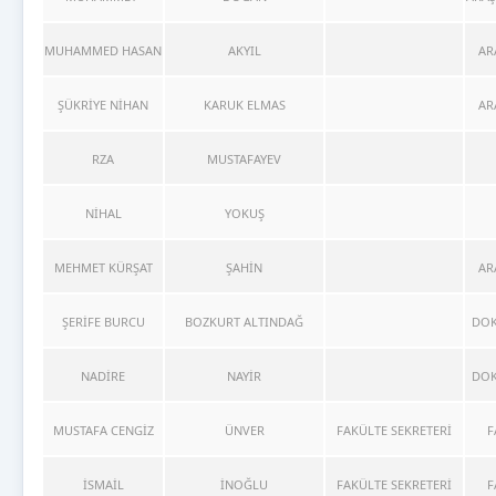
MUHAMMED HASAN
AKYIL
AR
ŞÜKRİYE NİHAN
KARUK ELMAS
AR
RZA
MUSTAFAYEV
NİHAL
YOKUŞ
MEHMET KÜRŞAT
ŞAHİN
AR
ŞERİFE BURCU
BOZKURT ALTINDAĞ
DOK
NADİRE
NAYİR
DOK
MUSTAFA CENGİZ
ÜNVER
FAKÜLTE SEKRETERİ
F
İSMAİL
İNOĞLU
FAKÜLTE SEKRETERİ
F