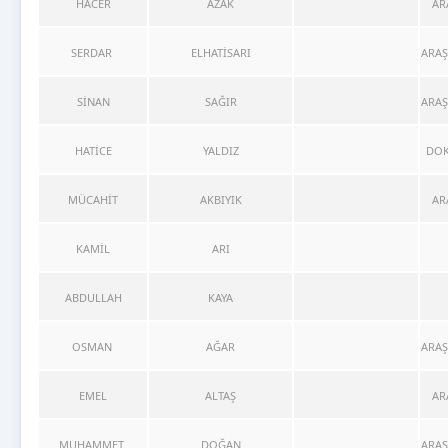
HACER
AZAK
AR
SERDAR
ELHATİSARI
ARAŞ
SİNAN
SAĞIR
ARAŞ
HATİCE
YALDIZ
DOK
MÜCAHİT
AKBIYIK
AR
KAMİL
ARI
ABDULLAH
KAYA
OSMAN
AĞAR
ARAŞ
EMEL
ALTAŞ
AR
MUHAMMET
DOĞAN
ARAŞ