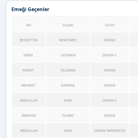
Emeği Geçenler
dı
Soyadı
Görev
A
BEDRETTİN
MERCİMEK
DEKAN
SABRİ
GÖKMEN
DEKAN V.
AHMET
YILDIRIM
DEKAN
MEHMET
KARATAŞ
DEKAN
ABDULLAH
KAYA
DEKAN V.
İBRAHİM
YILMAZ
DEKAN
ABDULLAH
KAYA
DEKAN YARDIMCISI