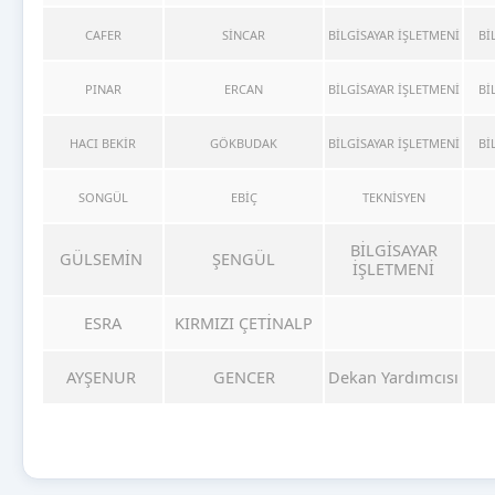
CAFER
SİNCAR
BİLGİSAYAR İŞLETMENİ
Bİ
PINAR
ERCAN
BİLGİSAYAR İŞLETMENİ
Bİ
HACI BEKİR
GÖKBUDAK
BİLGİSAYAR İŞLETMENİ
Bİ
SONGÜL
EBİÇ
TEKNİSYEN
BİLGİSAYAR
GÜLSEMİN
ŞENGÜL
İŞLETMENİ
ESRA
KIRMIZI ÇETİNALP
AYŞENUR
GENCER
Dekan Yardımcısı