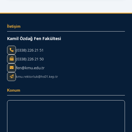
BİZE YAZIN
İletişim
Kamil Özdağ Fen Fakültesi
(0338) 226 21 51
(0338) 226 21 50
fen@kmu.edu.tr
kmu.rektorluk@hs01.kep.tr
Konum