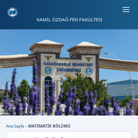
Sayfa kısayolları: Alt+1 Haberler, Alt+2 Etkinlikler, Alt+3 Duyurular b
KAMİL ÖZDAĞ FEN FAKÜLTESİ
Ana Sayfa
MATEMATİK BÖLÜMÜ