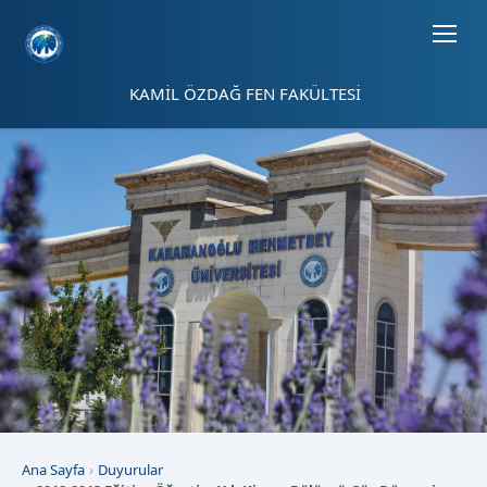
Sayfa kısayolları: Alt+1 Haberler, Alt+2 Etkinlikler, Alt+3 Duyurular b
KAMİL ÖZDAĞ FEN FAKÜLTESİ
Ana Sayfa
Duyurular