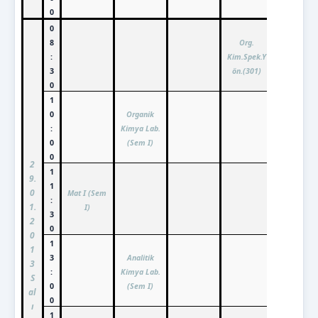
0
0
8
Org.
:
Kim.Spek.Y
3
ön.(301)
0
1
0
Organik
:
Kimya Lab.
0
(Sem I)
0
2
1
9.
1
0
Mat I (Sem
:
1.
I)
3
2
0
0
1
1
3
Analitik
3
:
Kimya Lab.
S
0
(Sem I)
al
0
ı
1