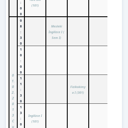
:
(101)
0
0
0
8
Mesleki
:
İngilizce I (
3
Sem I)
0
1
0
:
0
0
0
1
1.
1
0
Fizikokimy
:
2.
a I (301)
3
2
0
0
1
1
3
3
Ingilizce I
:
C
(101)
0
u