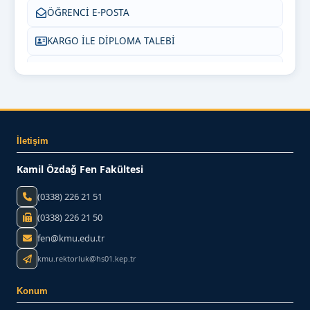
ÖĞRENCİ E-POSTA
KARGO İLE DİPLOMA TALEBİ
SIKÇA SORULAN SORULAR
BİZE YAZIN
İletişim
Kamil Özdağ Fen Fakültesi
(0338) 226 21 51
(0338) 226 21 50
fen@kmu.edu.tr
kmu.rektorluk@hs01.kep.tr
Konum