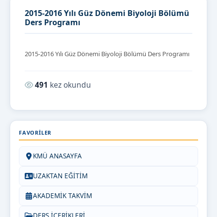
2015-2016 Yılı Güz Dönemi Biyoloji Bölümü
Ders Programı
2015-2016 Yılı Güz Dönemi Biyoloji Bölümü Ders Programı
Okunma sayısı:
491
kez okundu
FAVORILER
KMÜ ANASAYFA
UZAKTAN EĞİTİM
AKADEMİK TAKVİM
DERS İÇERİKLERİ