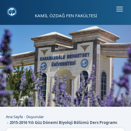
Sayfa kısayolları: Alt+1 Haberler, Alt+2 Etkinlikler, Alt+3 Duyurular b
KAMİL ÖZDAĞ FEN FAKÜLTESİ
Ana Sayfa
Duyurular
2015-2016 Yılı Güz Dönemi Biyoloji Bölümü Ders Programı