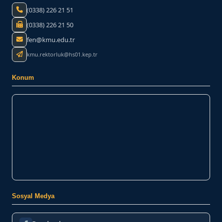
(0338) 226 21 51
(0338) 226 21 50
fen@kmu.edu.tr
kmu.rektorluk@hs01.kep.tr
Konum
Sosyal Medya