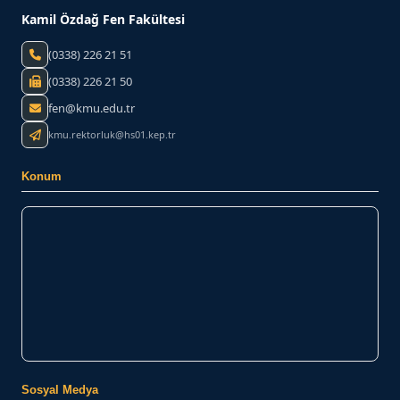
Kamil Özdağ Fen Fakültesi
(0338) 226 21 51
(0338) 226 21 50
fen@kmu.edu.tr
kmu.rektorluk@hs01.kep.tr
Konum
Sosyal Medya