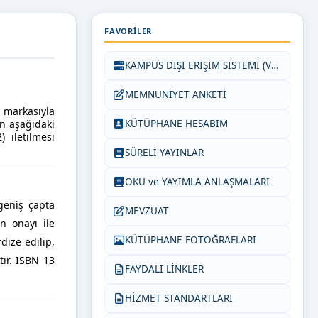
FAVORILER
KAMPÜS DIŞI ERİŞİM SİSTEMİ (VETİS)
MEMNUNİYET ANKETİ
i
markasıyla
in aşağıdaki
KÜTÜPHANE HESABIM
 iletilmesi
SÜRELİ YAYINLAR
OKU ve YAYIMLA ANLAŞMALARI
geniş çapta
MEVZUAT
n onayı ile
KÜTÜPHANE FOTOĞRAFLARI
dize edilip,
tır. ISBN 13
FAYDALI LİNKLER
HİZMET STANDARTLARI