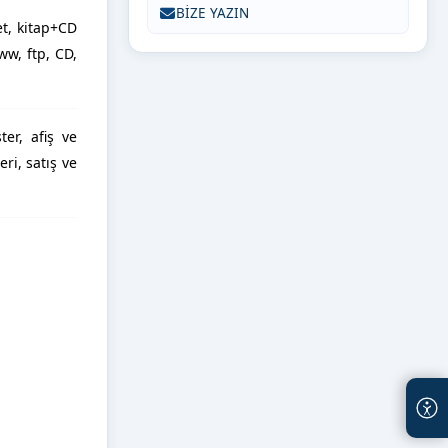
BİZE YAZIN
et, kitap+CD
www, ftp, CD,
ter, afiş ve
ri, satış ve