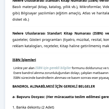
Nelere Uluslararası Standart Kitap Numarası (ISBN) verili
Basılı materyal (kitap, katalog, yıllık vb.), Mikroformlar, V
gibi) Bilgisayar yazılımları (eğitim amaçlı), Atlas ve harital
disket vb.)
Nelere Uluslararası Standart Kitap Numarası (ISBN) v
gazeteler, Gösteri programları (tiyatro, müzikal, resital, ko
reklam katalogları, reçeteler, Kitap haline getirilmemiş ma
ISBN İşlemleri
Linkte yer alan
ISBN için gerekli bilgiler
formunu doldurunuz ve tara
Esere bandrol alınma zorunluluğundan dolayı, çalışılan matbaanın se
ISBN sürecinde bandrollerin alınması ve basım sonrası eser piyas
BANDROL ALINABİLMESİ İÇİN GEREKLİ BELGELER
a- Başvuru Dosyası: (Her müracaatta teslim edilmesi ger
1. Banka dekontu (2 Adet)