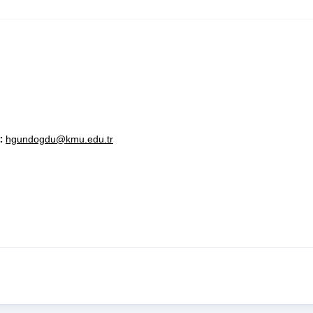
a:
hgundogdu@kmu.edu.tr