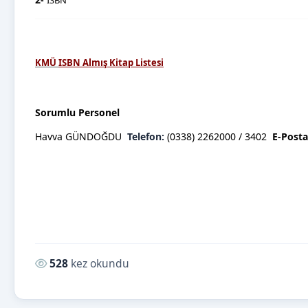
KMÜ
ISBN Almış Kitap Listesi
Sorumlu Personel
Havva GÜNDOĞDU
Telefon:
(0338) 2262000 / 3402
E-Post
Okunma sayısı:
528
kez okundu