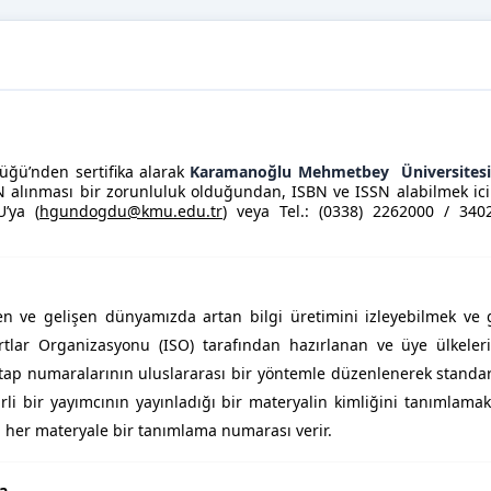
üğü’nden sertifika alarak
Karamanoğlu Mehmetbey
Üniversites
SN alınması bir zorunluluk olduğundan, ISBN ve ISSN alabilmek ic
’ya (
hgundogdu@kmu.edu.tr
)
veya Tel.: (0338) 2262000 / 3402)
n ve gelişen dünyamızda artan bilgi üretimini izleyebilmek ve 
tlar Organizasyonu (ISO) tarafından hazırlanan ve üye ülkeleri
tap numaralarının uluslararası bir yöntemle düzenlenerek standar
rli bir yayımcının yayınladığı bir materyalin kimliğini tanımlamak
n her materyale bir tanımlama numarası verir.