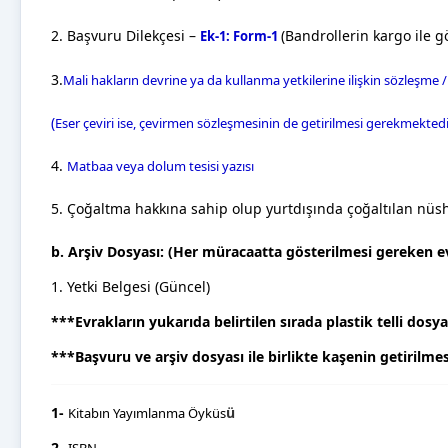
2. Başvuru Dilekçesi –
(Bandrollerin kargo ile 
Ek-1: Form-1
3.
Mali hakların devrine ya da kullanma yetkilerine ilişkin sözleşme / 
(
Eser çeviri ise, çevirmen sözleşmesinin de getirilmesi gerekmektedir
4.
Matbaa veya dolum tesisi yazısı
5. Çoğaltma hakkına sahip olup yurtdışında çoğaltılan nüsh
b. Arşiv Dosyası: (Her müracaatta gösterilmesi gereken e
1. Yetki Belgesi (Güncel)
***Evrakların yukarıda belirtilen sırada plastik telli dos
***Başvuru ve arşiv dosyası ile birlikte kaşenin getirilm
1-
ü
Kitabın Yayımlanma Öyküs
2-
ISBN