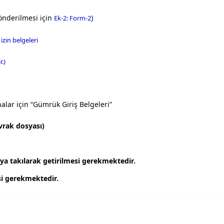
gönderilmesi için
)
Ek-2: Form-2
izin belgeleri
.)
alar için “Gümrük Giriş Belgeleri”
vrak dosyası)
yaya takılarak getirilmesi gerekmektedir.
esi gerekmektedir.