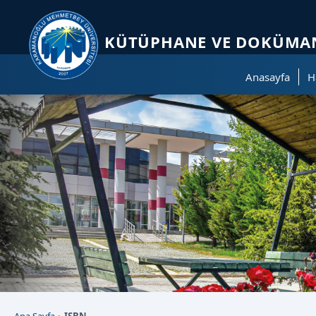
Sayfa kısayolları: Alt+1 Haberler, Alt+2 Etkinlikler, Alt+3 Duyurular b
KÜTÜPHANE VE DOKÜMAN
Anasayfa
H