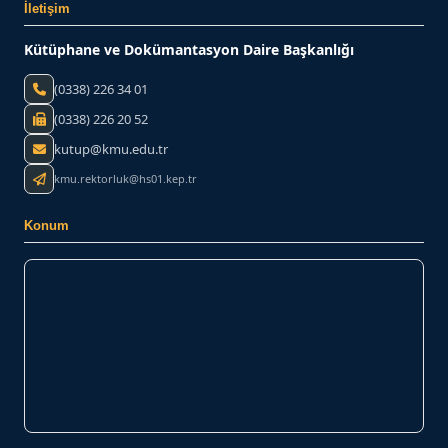
İletişim
Kütüphane ve Dokümantasyon Daire Başkanlığı
(0338) 226 34 01
(0338) 226 20 52
kutup@kmu.edu.tr
kmu.rektorluk@hs01.kep.tr
Konum