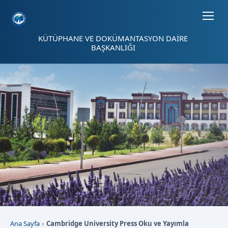
Sayfa kısayolları: Alt+1 Haberler, Alt+2 Etkinlikler, Alt+3 Duyurular b
KÜTÜPHANE VE DOKÜMANTASYON DAİRE
BAŞKANLIĞI
Ana Sayfa
Cambridge University Press Oku ve Yayımla