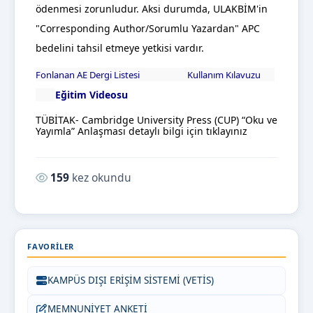
ödenmesi zorunludur. Aksi durumda, ULAKBİM'in
"Corresponding Author/Sorumlu Yazardan" APC
bedelini tahsil etmeye yetkisi vardır.
Fonlanan AE Dergi Listesi
Kullanım Kılavuzu
Eğitim Videosu
TÜBİTAK- Cambridge University Press (CUP) “Oku ve
Yayımla” Anlaşması detaylı bilgi için tıklayınız
Okunma sayısı:
159
kez okundu
FAVORILER
KAMPÜS DIŞI ERİŞİM SİSTEMİ (VETİS)
MEMNUNİYET ANKETİ