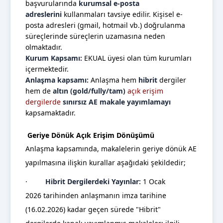
başvurularında
kurumsal e-posta
adreslerini
kullanmaları tavsiye edilir. Kişisel e-
posta adresleri (gmail, hotmail vb.) doğrulanma
süreçlerinde süreçlerin uzamasına neden
olmaktadır.
Kurum Kapsamı:
EKUAL üyesi olan tüm kurumları
içermektedir.
Anlaşma kapsamı:
Anlaşma hem
hibrit
dergiler
hem de
altın (gold/fully/tam)
açık erişim
dergilerde
sınırsız AE makale yayımlamayı
kapsamaktadır.
Geriye Dönük Açık Erişim Dönüşümü
Anlaşma kapsamında, makalelerin geriye dönük AE
yapılmasına ilişkin kurallar aşağıdaki şekildedir;
·
Hibrit Dergilerdeki Yayınlar:
1 Ocak
2026
tarihinden anlaşmanın imza tarihine
(16.02.2026) kadar geçen sürede "Hibrit"