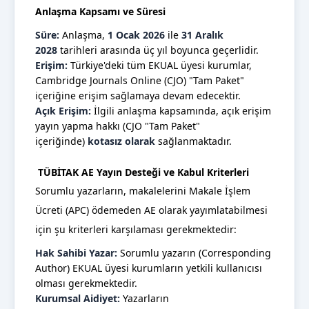
Anlaşma Kapsamı ve Süresi
Süre:
Anlaşma,
1 Ocak 2026
ile
31 Aralık
2028
tarihleri arasında üç yıl boyunca geçerlidir.
Erişim:
Türkiye'deki tüm EKUAL üyesi kurumlar,
Cambridge Journals Online (CJO) "Tam Paket"
içeriğine erişim
sa
ğlamaya devam edecektir.
Açık Erişim:
İlgili anlaşma kapsamında, açık erişim
yayın yapma hakkı (CJO "Tam Paket"
içeriğinde)
kotasız olarak
sa
ğlanmaktadır.
TÜBİTAK AE Yayın Desteği ve Kabul Kriterleri
Sorumlu yazarların, makalelerini Makale İşlem
Ücreti (APC) ödemeden AE olarak yayımlatabilmesi
için şu kriterleri karşılaması gerekmektedir:
Hak Sahibi Yazar:
Sorumlu yazarın (Corresponding
Author) EKUAL üyesi kurumların yetkili kullanıcısı
olması gerekmektedir.
Kurumsal Aidiyet:
Yazarların