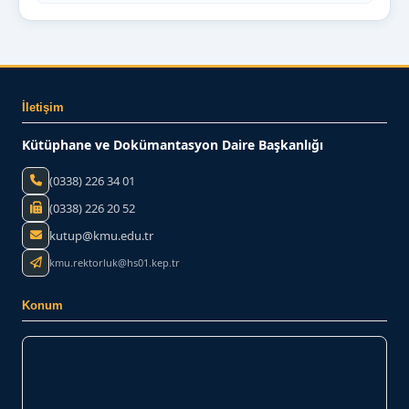
İletişim
Kütüphane ve Dokümantasyon Daire Başkanlığı
(0338) 226 34 01
(0338) 226 20 52
kutup@kmu.edu.tr
kmu.rektorluk@hs01.kep.tr
Konum