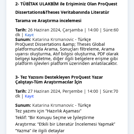
2- TÜBİTAK ULAKBİM ile Erişiminiz Olan ProQuest
Dissertations&Theses Veritabanında Literatür
Tarama ve Araştırma incelemesi
Tarih:
26 H
aziran
2024, Çarşamba | 14:00 | Süre:60
dk |
Kayıt
Sunum:
Katarina Krsmanovic
- Türkçe
ProQuest Dissertations &amp; Theses Global
platformunda Arama, Sonuçları filtreleme, Arama
uyarısı oluşturma, Atıf bilgisi oluşturma, PDF olarak
belgeyi kaydetme, diğer ilgili belgelere erişme gibi
platform işlevleri platform üzerinden anlatılacaktır.
3- Tez Yazısını Destekleyen ProQuest Yazar
Çalıştayı-Tüm Araştırmacılar İçin
Tarih:
27 Haziran 2024, Perşembe | 14:00 | Süre:70
dk |
Kayıt
Sunum:
Katarina Krsmanovic
- Türkçe
Tez yazımı için “Hazırlık Aşaması”
Teklif: “Bir Konuyu Seçme ve İyileştirme
Araştırma: “Etkili bir Literatür İncelemesi Yapmak”
“Yazma” ile ilgili detaylar