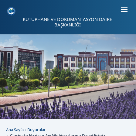
Sayfa kısayolları: Alt+1 Haberler, Alt+2 Etkinlikler, Alt+3 Duyurular b
KÜTÜPHANE VE DOKÜMANTASYON DAİRE
BAŞKANLIĞI
Ana Sayfa
Duyurular
Clarivate Haziran Ayı Webinarlarına Davetlisiniz