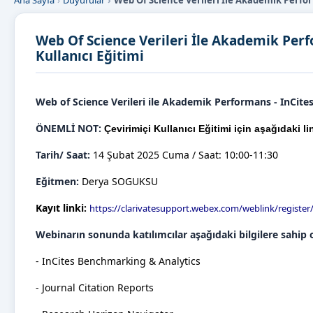
Ana Sayfa
Duyurular
Web Of Science Verileri İle Akademik Perfor
Web Of Science Verileri İle Akademik Perf
Kullanıcı Eğitimi
Web of Science Verileri ile Akademik Performans - InCites
ÖNEMLİ NOT:
Çevirimiçi Kullanıcı Eğitimi için aşağıdaki 
Tarih/ Saat:
14 Şubat 2025 Cuma / Saat: 10:00-11:30
Eğitmen:
Derya SOGUKSU
Kayıt linki:
https://clarivatesupport.webex.com/weblink/regist
Webinarın sonunda katılımcılar aşağıdaki bilgilere sahip 
- InCites Benchmarking & Analytics
- Journal Citation Reports