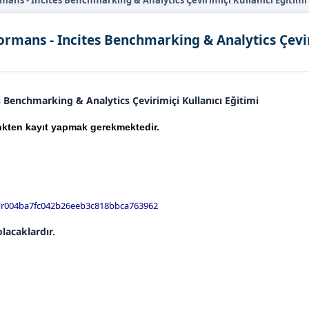
mans - Incites Benchmarking & Analytics Çevirimiçi Kullanıcı Eğitimi
ormans - Incites Benchmarking & Analytics Çevi
 Benchmarking & Analytics Çevirimiçi Kullanıcı Eğitimi
linkten kayıt yapmak gerekmektedir.
er/r004ba7fc042b26eeb3c818bbca763962
olacaklardır.