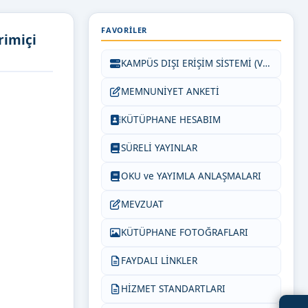
FAVORILER
rimiçi
KAMPÜS DIŞI ERİŞİM SİSTEMİ (VETİS)
MEMNUNİYET ANKETİ
KÜTÜPHANE HESABIM
SÜRELİ YAYINLAR
OKU ve YAYIMLA ANLAŞMALARI
MEVZUAT
KÜTÜPHANE FOTOĞRAFLARI
FAYDALI LİNKLER
HİZMET STANDARTLARI