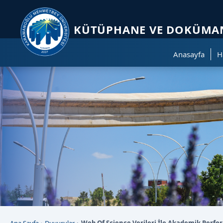
Sayfa kısayolları: Alt+1 Haberler, Alt+2 Etkinlikler, Alt+3 Duyurular b
KÜTÜPHANE VE DOKÜMAN
Anasayfa
H