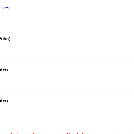
istes
i
 Adet)
det)
det)