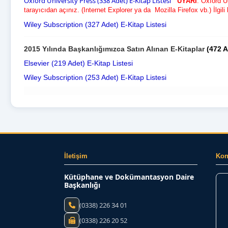
Oxford University Press (338 Adet) E-Kitap Listesi
UYARI
:
Oxford Un
tarayıcıdan açınız.
(Internet Explorer ya da Mozilla Firefox vb.) İlgil
Wiley Subscription (327 Adet) E-Kitap Listes
i
2015 Yılında Başkanlığımızca Satın Alınan E-Kitaplar
(472 A
Elsevier (219 Adet) E-Kitap Listesi
Wiley Subscription (253 Adet) E-Kitap Listesi
İletişim
Ko
Kütüphane ve Dokümantasyon Daire
Başkanlığı
(0338) 226 34 01
(0338) 226 20 52