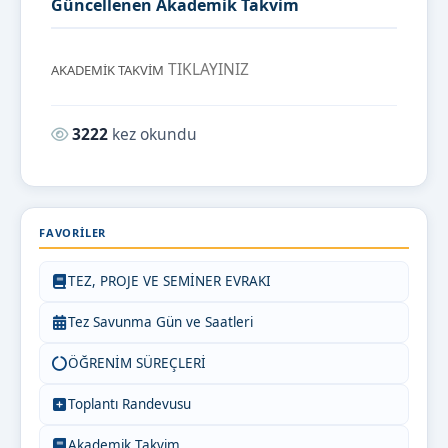
Güncellenen Akademik Takvim
TIKLAYINIZ
AKADEMİK TAKVİM
Okunma sayısı:
3222
kez okundu
FAVORILER
TEZ, PROJE VE SEMİNER EVRAKI
Tez Savunma Gün ve Saatleri
ÖĞRENİM SÜREÇLERİ
Toplantı Randevusu
Akademik Takvim