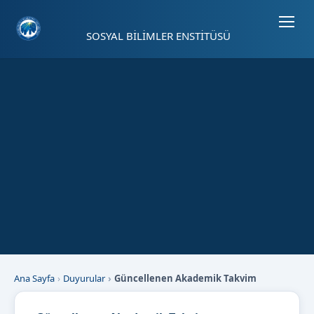
Sayfa kısayolları: Alt+1 Haberler, Alt+2 Etkinlikler, Alt+3 Duyurular b
SOSYAL BİLİMLER ENSTİTÜSÜ
Ana Sayfa
Duyurular
Güncellenen Akademik Takvim