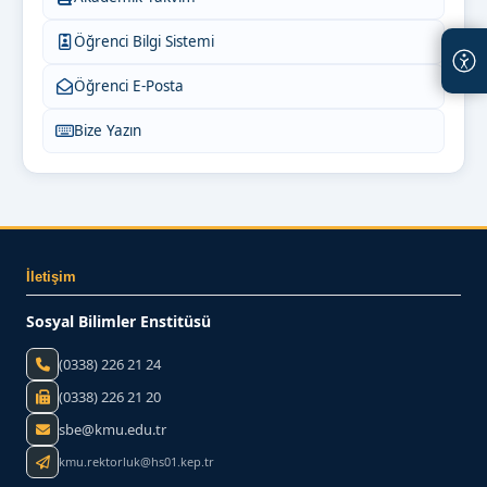
Öğrenci Bilgi Sistemi
Öğrenci E-Posta
Bize Yazın
İletişim
Sosyal Bilimler Enstitüsü
(0338) 226 21 24
(0338) 226 21 20
sbe@kmu.edu.tr
kmu.rektorluk@hs01.kep.tr