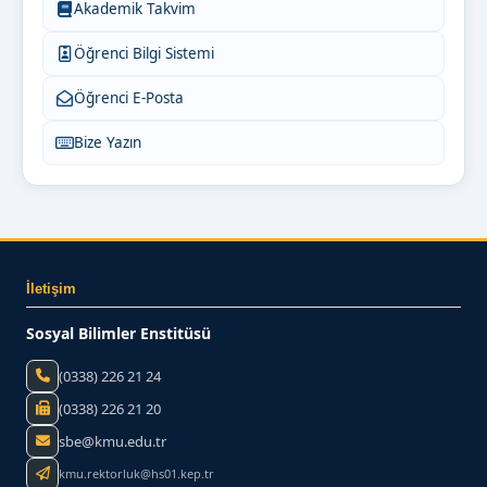
Akademik Takvim
Öğrenci Bilgi Sistemi
Öğrenci E-Posta
Bize Yazın
İletişim
Sosyal Bilimler Enstitüsü
(0338) 226 21 24
(0338) 226 21 20
sbe@kmu.edu.tr
kmu.rektorluk@hs01.kep.tr