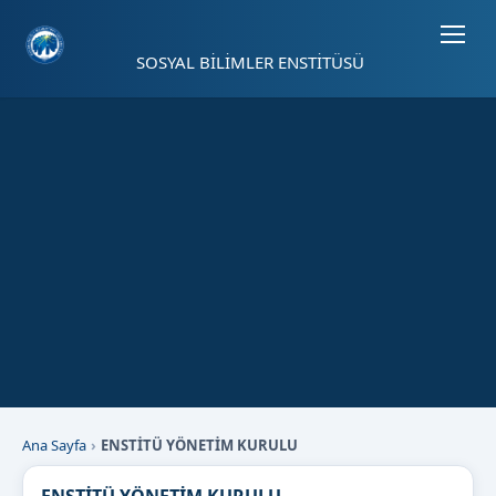
Sayfa kısayolları: Alt+1 Haberler, Alt+2 Etkinlikler, Alt+3 Duyurular b
SOSYAL BİLİMLER ENSTİTÜSÜ
Ana Sayfa
ENSTİTÜ YÖNETİM KURULU
ENSTİTÜ YÖNETİM KURULU