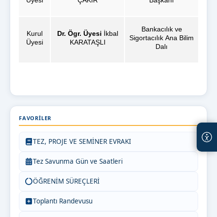
Bankacılık ve
Kurul
Dr. Ögr. Üyesi
İkbal
Sigortacılık Ana Bilim
Üyesi
KARATAŞLI
Dalı
FAVORILER
TEZ, PROJE VE SEMİNER EVRAKI
Tez Savunma Gün ve Saatleri
ÖĞRENİM SÜREÇLERİ
Toplantı Randevusu