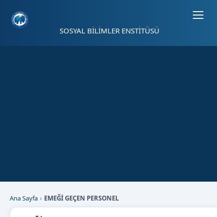
Sayfa kısayolları: Alt+1 Haberler, Alt+2 Etkinlikler, Alt+3 Duyurular b
SOSYAL BİLİMLER ENSTİTÜSÜ
Ana Sayfa
EMEĞİ GEÇEN PERSONEL