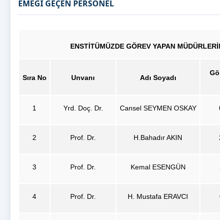
EMEĞİ GEÇEN PERSONEL
ENSTİTÜMÜZDE GÖREV YAPAN MÜDÜRLERİ
Gö
Sıra No
Unvanı
Adı Soyadı
1
Yrd. Doç. Dr.
Cansel SEYMEN OSKAY
2
Prof. Dr.
H.Bahadır AKIN
3
Prof. Dr.
Kemal ESENGÜN
4
Prof. Dr.
H. Mustafa ERAVCI