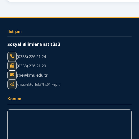
İletişim
Sosyal Bilimler Enstitüsü
(0338) 226 21 24
(0338) 226 21 20
sbe@kmu.edu.tr
kmu.rektorluk@hs01.kep.tr
Konum