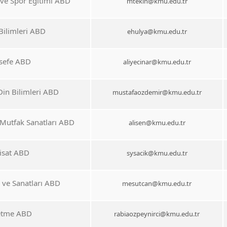
 ve Spor Eğitimi ABD
mtekin@kmu.edu.tr
Bilimleri ABD
ehulya@kmu.edu.tr
lsefe ABD
aliyecinar@kmu.edu.tr
Din Bilimleri ABD
mustafaozdemir@kmu.edu.tr
Mutfak Sanatları ABD
alisen@kmu.edu.tr
tisat ABD
sysacik@kmu.edu.tr
i ve Sanatları ABD
mesutcan@kmu.edu.tr
etme ABD
rabiaozpeynirci@kmu.edu.tr