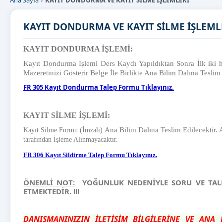
Ana Sayfa
KAYIT DONDURMA VE KAYIT SİLME İŞLEMLERİ
KAYIT DONDURMA VE KAYIT SİLME İŞLEML
KAYIT DONDURMA İŞLEMİ:
Kayıt Dondurma İşlemi Ders Kaydı Yapıldıktan Sonra İlk iki
Mazeretinizi Gösterir Belge İle Birlikte Ana Bilim Dalına Teslim
FR 305 Kayıt Dondurma Talep Formu Tıklayınız.
KAYIT SİLME İŞLEMİ:
Ana Bilim Dalına Teslim Edilecektir. 
Kayıt Silme Formu (İmzalı)
tarafından İşleme Alınmayacaktır.
FR 306 Kayıt Sildirme Talep Formu Tıklayınız.
ÖNEMLİ NOT:
YOĞUNLUK NEDENİYLE SORU VE TALEP
ETMEKTEDİR. !!!
DANIŞMANINIZIN İLETİŞİM BİLGİLERİNE VE ANA