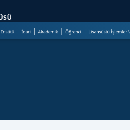
ölümüne geçer.
TÜSÜ
Enstitü
İdari
Akademik
Öğrenci
Lisansüstü İşlemler 