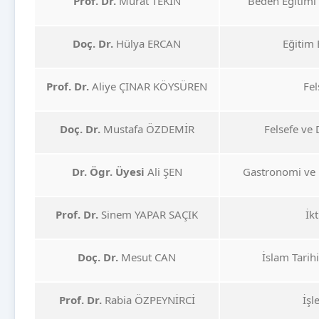
Prof. Dr.
Murat TEKİN
Beden Eğitimi
Doç. Dr.
Hülya ERCAN
Eğitim 
Prof. Dr.
Aliye ÇINAR KÖYSÜREN
Fe
Doç. Dr.
Mustafa ÖZDEMİR
Felsefe ve 
Dr. Ögr. Üyesi
Ali ŞEN
Gastronomi ve 
Prof. Dr.
Sinem YAPAR SAÇIK
İk
Doç. Dr.
Mesut CAN
İslam Tarih
Prof. Dr.
Rabia ÖZPEYNİRCİ
İşl