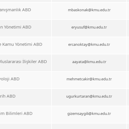
anışmanlık ABD
mbaskonak@kmu.edu.tr
on Yönetimi ABD
eryusuf@kmu.edu.tr
 ve Kamu Yönetimi ABD
ercanoktay@kmu.edu.tr
luslararası İlişkiler ABD
aayata@kmu.edu.tr
yoloji ABD
mehmetcakir@kmu.edu.tr
arih ABD
ugurkurtaran@kmu.edu.tr
im Bilimleri ABD
gizemsaygili@kmu.edu.tr