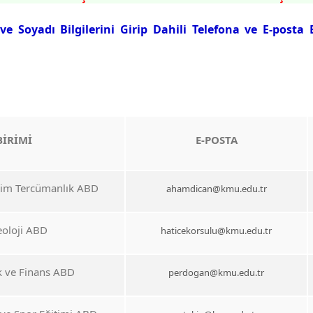
 Soyadı Bilgilerini Girip Dahili Telefona ve E-posta B
BİRİMİ
E-POSTA
im Tercümanlık ABD
ahamdican@kmu.edu.tr
eoloji ABD
haticekorsulu@kmu.edu.tr
k ve Finans ABD
perdogan@kmu.edu.tr