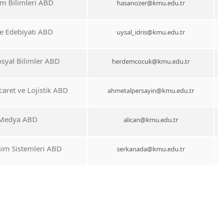
am Bilimleri ABD
hasanozer@kmu.edu.tr
ve Edebiyatı ABD
uysal_idris@kmu.edu.tr
osyal Bilimler ABD
herdemcocuk@kmu.edu.tr
caret ve Lojistik ABD
ahmetalpersayin@kmu.edu.tr
 Medya ABD
alican@kmu.edu.tr
şim Sistemleri ABD
serkanada@kmu.edu.tr