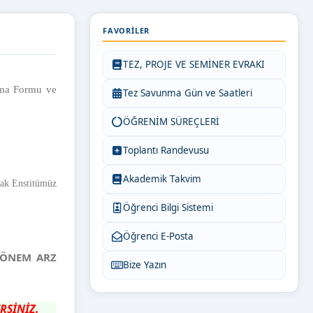
FAVORILER
TEZ, PROJE VE SEMİNER EVRAKI
rma Formu ve
Tez Savunma Gün ve Saatleri
ÖĞRENİM SÜREÇLERİ
Toplantı Randevusu
Akademik Takvim
ak Enstitümüz
Öğrenci Bilgi Sistemi
Öğrenci E-Posta
 ÖNEM ARZ
Bize Yazın
LİRSİNİZ.