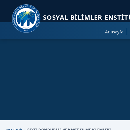
Sayfa kısayolları: Alt+1 Haberler, Alt+2 Etkinlikler, Alt+3 Duyurular b
SOSYAL BILIMLER ENSTI
Anasayfa