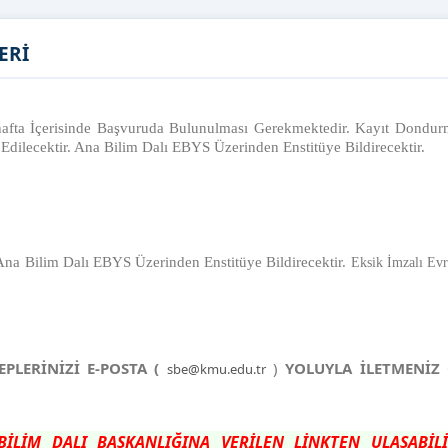
ERİ
 hafta İçerisinde Başvuruda Bulunulması Gerekmektedir. Kayıt Dondu
 Edilecektir. Ana Bilim Dalı EBYS Üzerinden Enstitüye Bildirecektir.
Ana Bilim Dalı EBYS Üzerinden Enstitüye Bildirecektir.
Eksik İmzalı Evr
LERİNİZİ E-POSTA (
)
YOLUYLA İLETMENİZ
sbe@kmu.edu.tr
 BİLİM DALI BAŞKANLIĞINA VERİLEN LİNKTEN ULAŞABİ