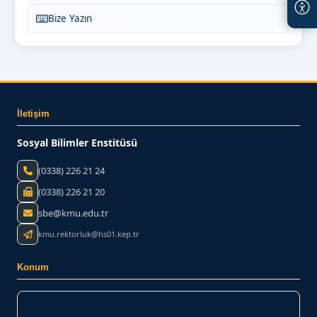
Bize Yazın
İletişim
Sosyal Bilimler Enstitüsü
(0338) 226 21 24
(0338) 226 21 20
sbe@kmu.edu.tr
kmu.rektorluk@hs01.kep.tr
Konum