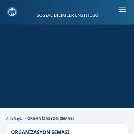
Sayfa kısayolları: Alt+1 Haberler, Alt+2 Etkinlikler, Alt+3 Duyurular b
SOSYAL BİLİMLER ENSTİTÜSÜ
Ana Sayfa
ORGANİZASYON ŞEMASI
ORGANİZASYON ŞEMASI