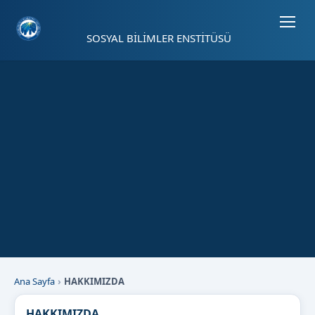
Sayfa kısayolları: Alt+1 Haberler, Alt+2 Etkinlikler, Alt+3 Duyurular b
SOSYAL BİLİMLER ENSTİTÜSÜ
Ana Sayfa
HAKKIMIZDA
HAKKIMIZDA