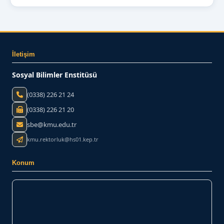
İletişim
Sosyal Bilimler Enstitüsü
(0338) 226 21 24
(0338) 226 21 20
sbe@kmu.edu.tr
kmu.rektorluk@hs01.kep.tr
Konum