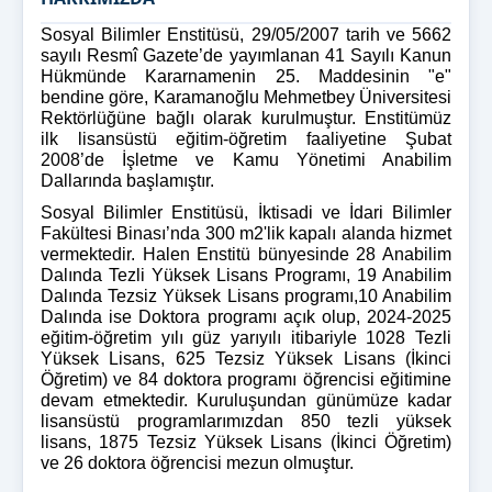
Sosyal Bilimler Enstitüsü, 29/05/2007 tarih ve 5662
sayılı Resmî Gazete’de yayımlanan 41 Sayılı Kanun
Hükmünde Kararnamenin 25. Maddesinin "e"
bendine göre, Karamanoğlu Mehmetbey Üniversitesi
Rektörlüğüne bağlı olarak kurulmuştur. Enstitümüz
ilk lisansüstü eğitim-öğretim faaliyetine Şubat
2008’de İşletme ve Kamu Yönetimi Anabilim
Dallarında başlamıştır.
Sosyal Bilimler Enstitüsü, İktisadi ve İdari Bilimler
Fakültesi Binası’nda 300 m2'lik kapalı alanda hizmet
vermektedir. Halen Enstitü bünyesinde 28 Anabilim
Dalında Tezli Yüksek Lisans Programı, 19 Anabilim
Dalında Tezsiz Yüksek Lisans programı,10 Anabilim
Dalında ise Doktora programı açık olup, 2024-2025
eğitim-öğretim yılı güz yarıyılı itibariyle 1028 Tezli
Yüksek Lisans, 625 Tezsiz Yüksek Lisans (İkinci
Öğretim) ve 84 doktora programı öğrencisi eğitimine
devam etmektedir. Kuruluşundan günümüze kadar
lisansüstü programlarımızdan 850 tezli yüksek
lisans, 1875 Tezsiz Yüksek Lisans (İkinci Öğretim)
ve 26 doktora öğrencisi mezun olmuştur.