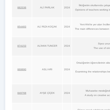
İlköğretim okullarında çalışan
882036
ALİ PARLAK
2024
Opinions of teachers working 
Yeni Ahit'te yer alan İncille
854483
ALİ RIZA KOÇAK
2024
The main differences between 
Siyez unun
874153
ALİHAN TUNCER
2024
The use of ein
Ortaöğretim öğrencilerinin sibe
869890
ASLI ARI
2024
Examining the relationships b
Muhasebe mesleğinde 
849768
AYŞE ÇİÇEK
2024
A study on creative ac
Dünya çocuk edebiyatı seçkil