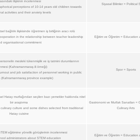
asındaki ilişkinin incelenmesi
Siyasal Bilimler = Political
phorical perceptions of 10-14 years old children towards
nal activities and their anxiety levels
sel bağlılık ilişkisinde öğretmen iş birliğinin aracı rolü
ooperation in the relationship between teacher leadership
Eğitim ve Öğretim = Education 
d organisational commitment
rsonelin mesleki tükenmişlik ve iş tatmini durumlarının
nmesi (Kahramanmaraş ili örneği)
Spor = Sports
urnout and job satisfaction of personnel working in public
ns (Kahramanmaraş province example)
sel Hatay mutfağından seçilen bazı yemekler hakkında nitel
bir araştırma
Gastronomi ve Mutfak Sanatları =
 culinary culture and some dishes selected from traditional
Culinary Arts
Hatay cuisine
 STEM eğitimine yönelik görüşlerinin incelenmesi
Eğitim ve Öğretim = Education 
hool administrators about STEM education