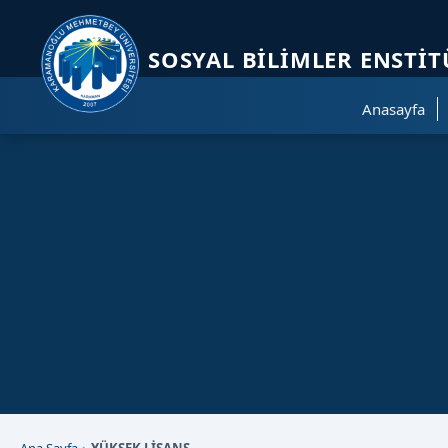
Sayfa kısayolları: Alt+1 Haberler, Alt+2 Etkinlikler, Alt+3 Duyurular b
SOSYAL BILIMLER ENSTI
Anasayfa