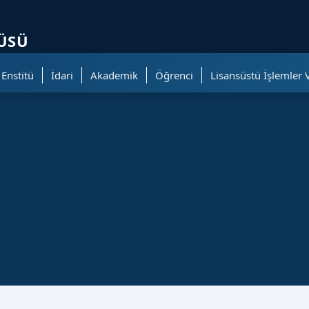
ölümüne geçer.
TÜSÜ
Enstitü
İdari
Akademik
Öğrenci
Lisansüstü İşlemler 