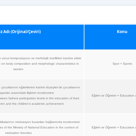
z Adı (Orijinal/Çeviri)
Konu
 vücut kompozisyonu ve morfolojik özellikleri üzerine etkisi
se on body composition and morphologic characteristics in
Spor = Sports
women
ocuklarının eğitimlerine katılım düzeyleri ile çocuklarının
arıları arasındaki ilişkinin incelenmesi
Eğitim ve Öğretim = Education 
een fathers participation levels in the education of their
ldren and the children's academic achievement
olitikalarının motivasyon kuramları bağlamında incelenmesi
es of the Ministry of National Education in the context of
Eğitim ve Öğretim = Education 
motivation theories