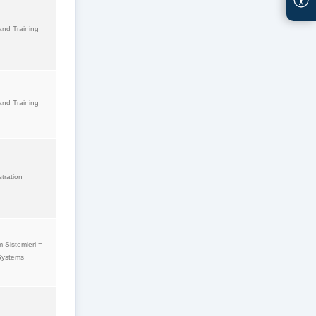
and Training
and Training
tration
m Sistemleri =
Systems