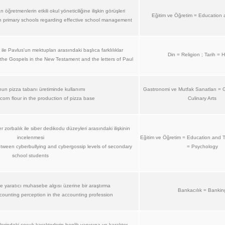
 öğretmenlerin etkili okul yöneticiliğine ilişkin görüşleri
Eğitim ve Öğretim = Education 
in primary schools regarding effective school management
r ile Pavlus'un mektupları arasındaki başlıca farklılıklar
Din = Religion ; Tarih = H
the Gospels in the New Testament and the letters of Paul
un pizza tabanı üretiminde kullanımı
Gastronomi ve Mutfak Sanatları =
corn flour in the production of pizza base
Culinary Arts
r zorbalık ile siber dedikodu düzeyleri arasındaki ilişkinin
incelenmesi
Eğitim ve Öğretim = Education and Tr
etween cyberbullying and cybergossip levels of secondary
= Psychology
school students
yaratıcı muhasebe algısı üzerine bir araştırma
Bankacılık = Bankin
counting perception in the accounting profession
erindeki çocuk karakterlerin benlik yapısına ve karakter