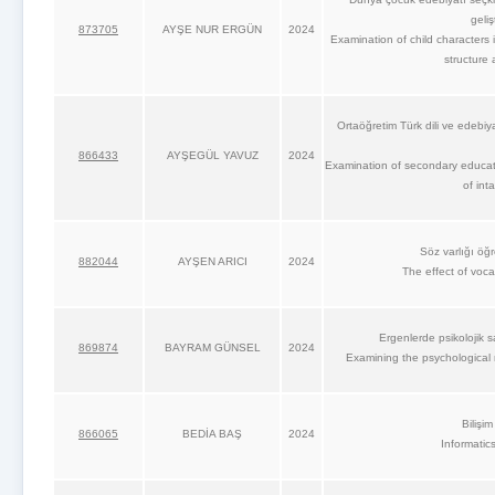
geliş
873705
AYŞE NUR ERGÜN
2024
Examination of child characters in
structure
Ortaöğretim Türk dili ve edebiya
866433
AYŞEGÜL YAVUZ
2024
Examination of secondary educati
of int
Söz varlığı öğ
882044
AYŞEN ARICI
2024
The effect of voc
Ergenlerde psikolojik 
869874
BAYRAM GÜNSEL
2024
Examining the psychological r
Bilişim
866065
BEDİA BAŞ
2024
Informatic