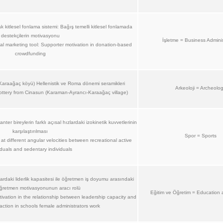
k kitlesel fonlama sistemi: Bağış temelli kitlesel fonlamada
destekçilerin motivasyonu
İşletme = Business Adminis
l marketing tool: Supporter motivation in donation-based
crowdfunding
araağaç köyü) Hellenistik ve Roma dönemi seramikleri
Arkeoloji = Archeolo
ottery from Cinasun (Karaman-Ayrancı-Karaağaç village)
nter bireylerin farklı açısal hızlardaki izokinetik kuvvetlerinin
karşılaştırılması
Spor = Sports
at different angular velocities between recreational active
iduals and sedentary individuals
llardaki liderlik kapasitesi ile öğretmen iş doyumu arasındaki
 öğretmen motivasyonunun aracı rolü
Eğitim ve Öğretim = Education 
tivation in the relationship between leadership capacity and
faction in schools female administrators work