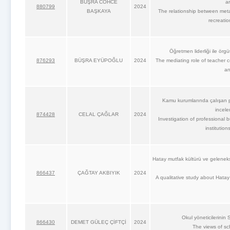
BÜŞRA CÖHCE
ar
880799
2024
BAŞKAYA
The relationship between meta
recreatio
Öğretmen liderliği ile örgüt
876293
BÜŞRA EYÜPOĞLU
2024
The mediating role of teacher c
an
Kamu kurumlarında çalışan pe
incele
874428
CELAL ÇAĞLAR
2024
Investigation of professional b
institutio
Hatay mutfak kültürü ve gelenek
866437
ÇAĞTAY AKBIYIK
2024
A qualitative study about Hatay
Okul yöneticilerinin
866430
DEMET GÜLEÇ ÇİFTÇİ
2024
The views of sc