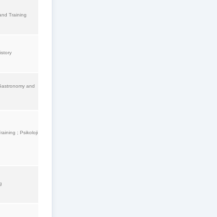
and Training
istory
 Gastronomy and
aining ; Psikoloji
g