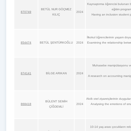
Kaynaştırma öğrencisi bulunan bed
BETÜL NUR GÖÇMEZ
eğitim programı
870749
2024
KILIÇ
Having an inclusion student 
İlkokul öğrencilerinin yaşam doyum
854474
BETÜL ŞENTÜRKOĞLU
2024
Examining the relationship betwee
Muhasebe manipülasyonu ve
874141
BİLGE ARIKAN
2024
A research on accounting manip
Akıllı otel ziyaretçilerinin duygu
BÜLENT SEMİH
868418
2024
Analysing the emotions of sma
ÇİĞDEMLİ
10-14 yaş arası çocukların rekre