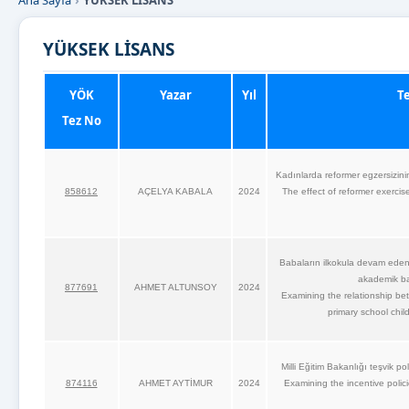
Ana Sayfa
YÜKSEK LİSANS
YÜKSEK LİSANS
YÖK
Yazar
Yıl
Te
Tez No
Kadınlarda reformer egzersizinin
858612
AÇELYA KABALA
2024
The effect of reformer exerci
Babaların ilkokula devam eden ç
akademik baş
877691
AHMET ALTUNSOY
2024
Examining the relationship betw
primary school chi
Milli Eğitim Bakanlığı teşvik p
874116
AHMET AYTİMUR
2024
Examining the incentive polici