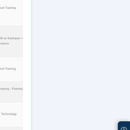
and Training
Dili ve Edebiyatı =
erature
and Training
aining ; Psikoloji
d Technology