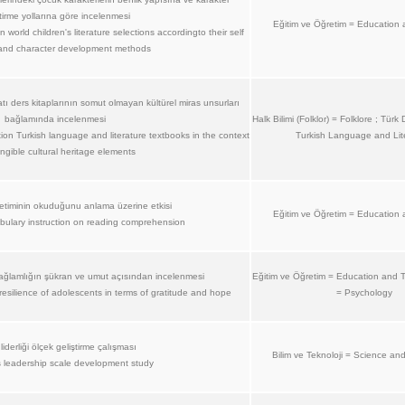
tirme yollarına göre incelenmesi
Eğitim ve Öğretim = Education 
 world children's literature selections accordingto their self
 and character development methods
tı ders kitaplarının somut olmayan kültürel miras unsurları
bağlamında incelenmesi
Halk Bilimi (Folklor) = Folklore ; Türk 
on Turkish language and literature textbooks in the context
Turkish Language and Lit
angible cultural heritage elements
retiminin okuduğunu anlama üzerine etkisi
Eğitim ve Öğretim = Education 
abulary instruction on reading comprehension
sağlamlığın şükran ve umut açısından incelenmesi
Eğitim ve Öğretim = Education and Tr
esilience of adolescents in terms of gratitude and hope
= Psychology
 liderliği ölçek geliştirme çalışması
Bilim ve Teknoloji = Science an
s leadership scale development study