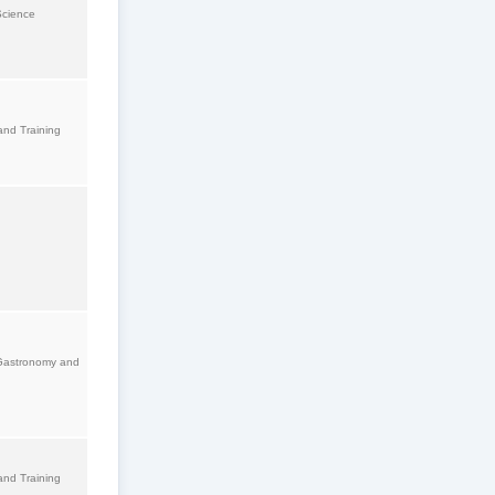
 Science
and Training
 Gastronomy and
and Training