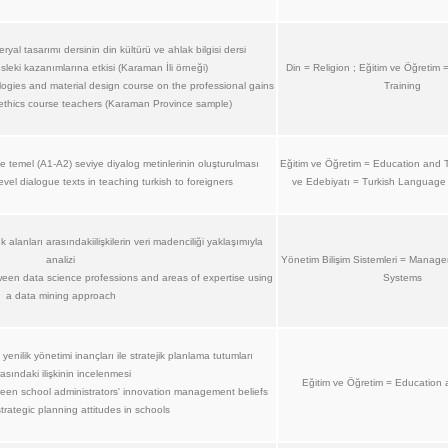
eryal tasarımı dersinin din kültürü ve ahlak bilgisi dersi
leki kazanımlarına etkisi (Karaman İli örneği)
Din = Religion ; Eğitim ve Öğretim
ologies and material design course on the professional gains
Training
d ethics course teachers (Karaman Province sample)
e temel (A1-A2) seviye diyalog metinlerinin oluşturulması
Eğitim ve Öğretim = Education and Tr
evel dialogue texts in teaching turkish to foreigners
ve Edebiyatı = Turkish Language 
k alanları arasındakiilişkilerin veri madenciliği yaklaşımıyla
analizi
Yönetim Bilişim Sistemleri = Manage
tween data science professions and areas of expertise using
Systems
a data mining approach
 yenilik yönetimi inançları ile stratejik planlama tutumları
asındaki ilişkinin incelenmesi
Eğitim ve Öğretim = Education 
ween school administrators' innovation management beliefs
strategic planning attitudes in schools