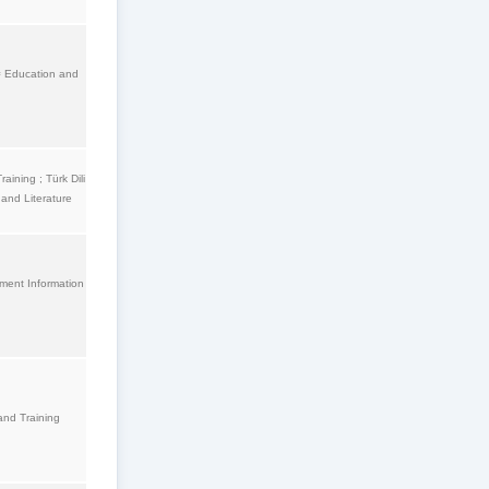
 = Education and
aining ; Türk Dili
and Literature
ment Information
and Training