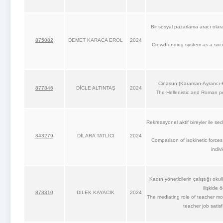
Bir sosyal pazarlama aracı olara
875082
DEMET KARACA EROL
2024
Crowdfunding system as a socia
Cinasun (Karaman-Ayrancı-K
877846
DİCLE ALTINTAŞ
2024
The Hellenistic and Roman p
Rekreasyonel aktif bireyler ile seda
843279
DİLARA TATLICI
2024
Comparison of isokinetic forces 
indiv
Kadın yöneticilerin çalıştığı oku
ilişkide
878310
DİLEK KAYACIK
2024
The mediating role of teacher mo
teacher job satis