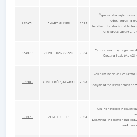
Öğretim teknolojileri ve mat
öğretmenlerinin mes
875974
AHMET GÜNEŞ
2024
The effect of instructional techn
of religious culture an
Yabancılara türkçe öğretimind
874070
AHMET HAN SAYAR
2024
Creating basic (A1-A2) l
Veri bilimi meslekleri ve uzmanlı
863390
AHMET KÜRŞAT AKICI
2024
Analysis of the relationships be
Okul yöneticilerinin okullarda
ar
851978
AHMET YILDIZ
2024
Examining the relationship bet
and their 