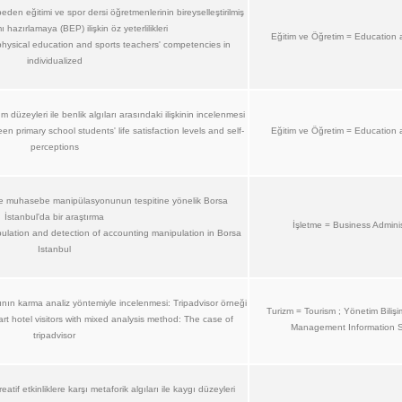
en eğitimi ve spor dersi öğretmenlerinin bireyselleştirilmiş
 hazırlamaya (BEP) ilişkin öz yeterlilikleri
Eğitim ve Öğretim = Education 
physical education and sports teachers' competencies in
individualized
 düzeyleri ile benlik algıları arasındaki ilişkinin incelenmesi
n primary school students' life satisfaction levels and self-
Eğitim ve Öğretim = Education 
perceptions
 muhasebe manipülasyonunun tespitine yönelik Borsa
İstanbul'da bir araştırma
İşletme = Business Adminis
ulation and detection of accounting manipulation in Borsa
Istanbul
larının karma analiz yöntemiyle incelenmesi: Tripadvisor örneği
Turizm = Tourism ; Yönetim Bilişi
rt hotel visitors with mixed analysis method: The case of
Management Information 
tripadvisor
atif etkinliklere karşı metaforik algıları ile kaygı düzeyleri