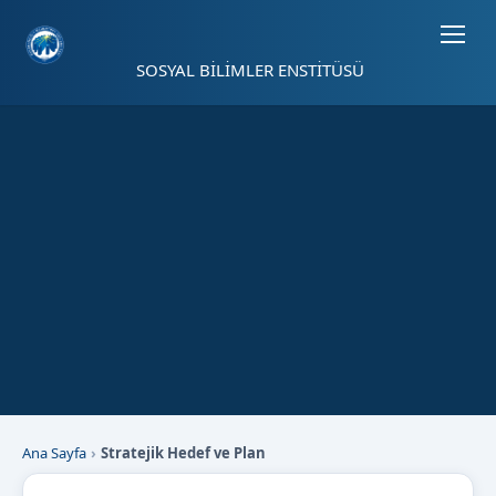
Sayfa kısayolları: Alt+1 Haberler, Alt+2 Etkinlikler, Alt+3 Duyurular b
SOSYAL BİLİMLER ENSTİTÜSÜ
Ana Sayfa
Stratejik Hedef ve Plan