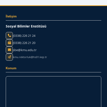
İletişim
Sosyal Bilimler Enstitüsü
(0338) 226 21 24
(0338) 226 21 20
sbe@kmu.edu.tr
kmu.rektorluk@hs01.kep.tr
Konum