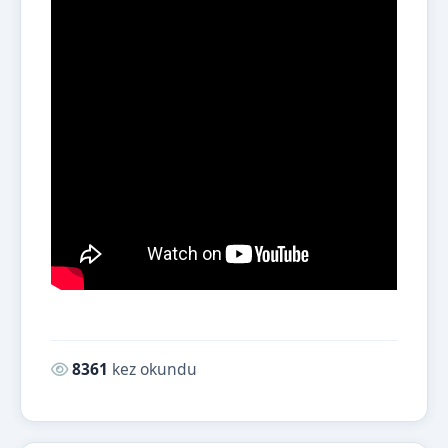
Okunma sayısı:
8361
kez okundu