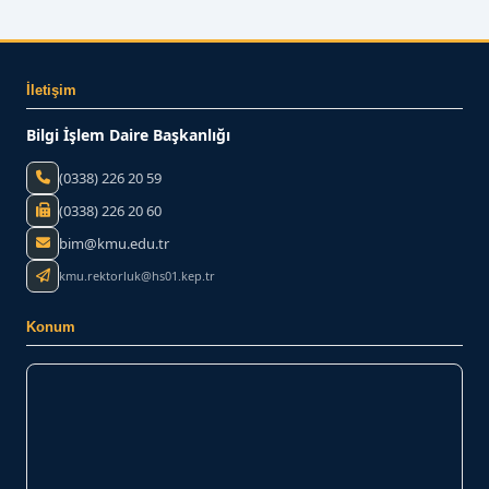
İletişim
Bilgi İşlem Daire Başkanlığı
(0338) 226 20 59
(0338) 226 20 60
bim@kmu.edu.tr
kmu.rektorluk@hs01.kep.tr
Konum