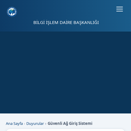
Sayfa kısayolları: Alt+1 Haberler, Alt+2 Etkinlikler, Alt+3 Duyurular b
BİLGİ İŞLEM DAİRE BAŞKANLIĞI
Ana Sayfa
Duyurular
Güvenli Ağ Giriş Sistemi