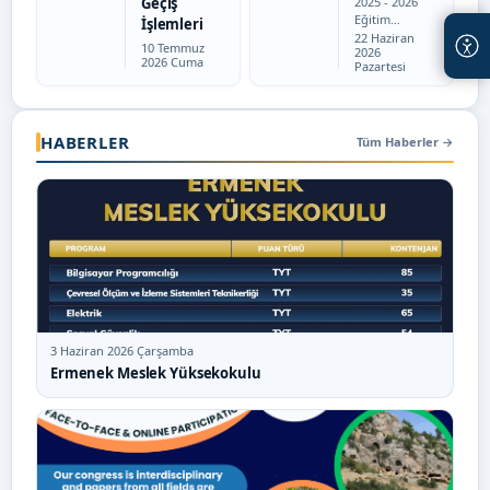
2025 - 2026
Geçiş
Eğitim
İşlemleri
Tarih:
Öğretim
22 Haziran
Tarih:
10 Temmuz
2026
Yılı BAHAR
2026 Cuma
Pazartesi
Yarıyılı
BÜTÜNLEM
E Sınav
Takvimi
HABERLER
yayınlanmı
Tüm Haberler
→
ştır . Tüm
öğrencileri
mize
başarılar
dileriz.
Bilgisayar…
3 Haziran 2026 Çarşamba
Ermenek Meslek Yüksekokulu