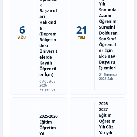
Yılı
k
Sonunda
Başvurul
Azami
arı
Öğrenim
Hakkınd
6
21
Süresini
a
Dolduran
(Deprem
AĞU
TEM
Son Sınıf
Bölgesin
Öğrencil
deki
eri İçin
Üniversit
Ek Sınav
elerde
Başvuru
Kayıtlı
İşlemleri
Öğrencil
er İçin)
Tarih:
21 Temmuz
2026 Salı
Tarih:
6 Ağustos
2026
Perşembe
2026 -
2027
Eğitim
2025-2026
Öğretim
Eğitim
Yılı Güz
Öğretim
Yarıyılı
Yılı