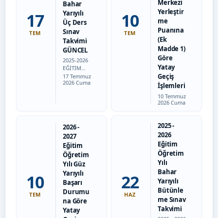
Merkezi
Bahar
Yerleştir
Yarıyılı
17
10
me
Üç Ders
Puanına
Sınav
TEM
TEM
(Ek
Takvimi
Madde 1)
GÜNCEL
Göre
2025-2026
Yatay
EĞİTİM
Tarih:
ÖĞRETİM
Geçiş
17 Temmuz
2026 Cuma
YILI BAHAR
İşlemleri
YARIYILI ÜÇ
Tarih:
10 Temmuz
DERS
2026 Cuma
SINAV
TAKVİMİ
HK.
2025 -
2026 -
Sınavlar D-
2026
2027
101 NOLU
Eğitim
Eğitim
SALONDA
Öğretim
YAPILACAK
Öğretim
TIR. Bütün
Yılı
Yılı Güz
derslerin
Bahar
Yarıyılı
10
22
sınavları…
Yarıyılı
Başarı
Bütünle
Durumu
TEM
HAZ
me Sınav
na Göre
Takvimi
Yatay