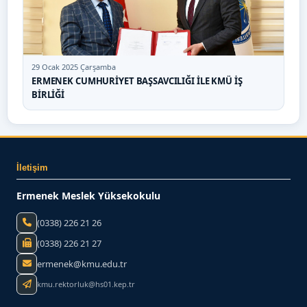
29 Ocak 2025 Çarşamba
ERMENEK CUMHURİYET BAŞSAVCILIĞI İLE KMÜ İŞ
BİRLİĞİ
İletişim
Ermenek Meslek Yüksekokulu
(0338) 226 21 26
(0338) 226 21 27
ermenek@kmu.edu.tr
kmu.rektorluk@hs01.kep.tr