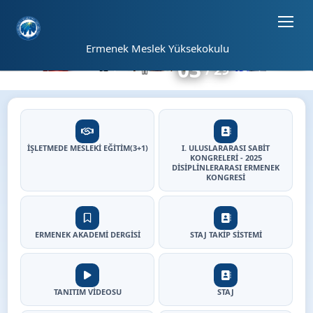
Sayfa kısayolları: Alt+1 Haberler, Alt+2 Etkinlikler, Alt+3 Duyurular b
Ermenek Meslek Yüksekokulu
03
29
⏸
Ermenek Meslek Yüksekokul
Hızlı Erişim
İŞLETMEDE MESLEKİ EĞİTİM(3+1)
I. ULUSLARARASI SABİT
KONGRELERİ - 2025
DİSİPLİNLERARASI ERMENEK
KONGRESİ
Elektrik Deney Laboratuarı
Bilgisayar Laboratuarı
Ermenek Meslek Yüksekokulu
ERMENEK AKADEMİ DERGİSİ
STAJ TAKİP SİSTEMİ
TANITIM VİDEOSU
STAJ