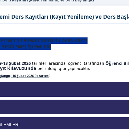
 Ders Kayıtları (Kayıt Yenileme) ve Ders Başlangıcı
emi Ders Kayıtları (Kayıt Yenileme) ve Ders Başl
ETİM YILI BAHAR YARIYILI DERS KAYIT
T YENİLEME) İŞLEMLERİ
Öğrenci Bil
9-13 Şubat
2026
tarihleri
arasında
öğrenci
tarafından
yıt Kılavuzunda
belirtildiği gibi
yapılacaktır.
şlangıç: 16 Şubat 2026 Pazartesi)
İŞLEMLERİ