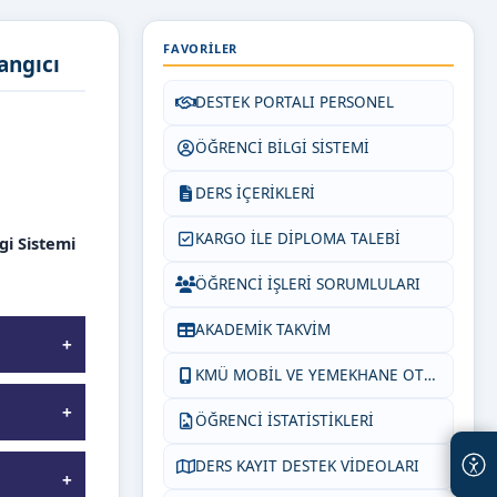
FAVORILER
angıcı
DESTEK PORTALI PERSONEL
ÖĞRENCİ BİLGİ SİSTEMİ
DERS İÇERİKLERİ
KARGO İLE DİPLOMA TALEBİ
gi Sistemi
ÖĞRENCİ İŞLERİ SORUMLULARI
AKADEMİK TAKVİM
KMÜ MOBİL VE YEMEKHANE OTOM.
ÖĞRENCİ İSTATİSTİKLERİ
DERS KAYIT DESTEK VİDEOLARI