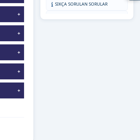
SIKÇA SORULAN SORULAR
KMÜ İNTİBAK (AKADEMİSYEN)
ORTAK DERSLER KOORDİNATÖRLÜĞÜ
KMÜ İNTİBAK (ÖĞRENCİ)
BİZE YAZIN