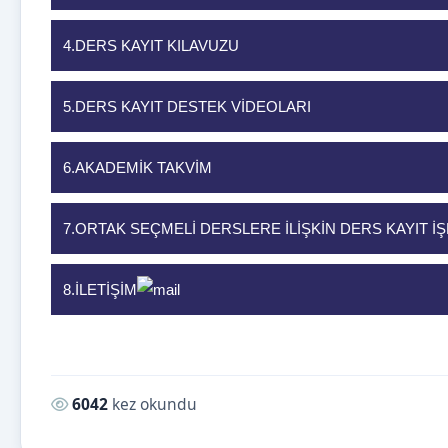
4.DERS KAYIT KILAVUZU
5.DERS KAYIT DESTEK VİDEOLARI
6.AKADEMİK TAKVİM
7.ORTAK SEÇMELİ DERSLERE İLİŞKİN DERS KAYIT İ
8.İLETİŞİM
Okunma sayısı:
6042
kez okundu