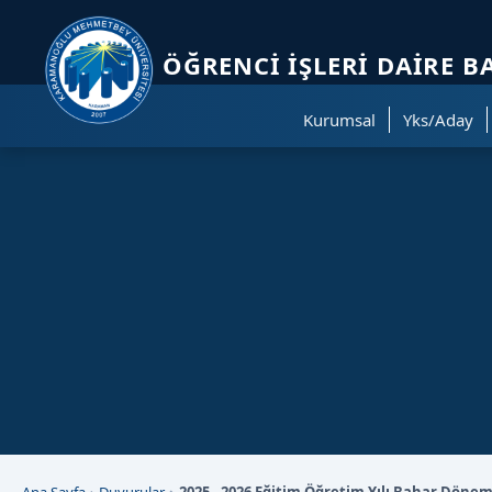
Sayfa kısayolları: Alt+1 Haberler, Alt+2 Etkinlikler, Alt+3 Duyurular b
ÖĞRENCI İŞLERI DAIRE B
Kurumsal
Yks/Aday