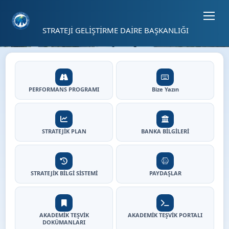
Sayfa kısayolları: Alt+1 Haberler, Alt+2 Etkinlikler, Alt+3 Duyurular b
02
STRATEJİ GELİŞTİRME DAİRE BAŞKANLIĞI
02
⏸
Strateji Geliştirme Daire Baş
Hızlı Erişim
PERFORMANS PROGRAMI
Bize Yazın
STRATEJİK PLAN
BANKA BİLGİLERİ
STRATEJİK BİLGİ SİSTEMİ
PAYDAŞLAR
AKADEMİK TEŞVİK
AKADEMİK TEŞVİK PORTALI
DOKÜMANLARI