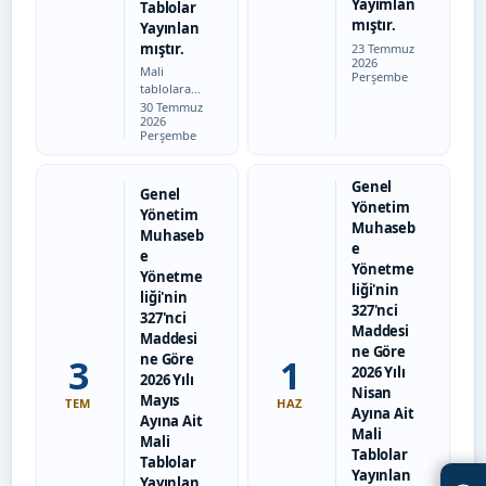
Yayımlan
Tablolar
mıştır.
Yayınlan
mıştır.
Tarih:
23 Temmuz
2026
Mali
Perşembe
tablolara
Tarih:
ulaşmak
30 Temmuz
2026
için
Perşembe
tıklayınız
Genel
Genel
Yönetim
Yönetim
Muhaseb
Muhaseb
e
e
Yönetme
Yönetme
liği'nin
liği'nin
327'nci
327'nci
Maddesi
Maddesi
ne Göre
ne Göre
3
1
2026 Yılı
2026 Yılı
Nisan
Mayıs
TEM
HAZ
Ayına Ait
Ayına Ait
Mali
Mali
Tablolar
Tablolar
Yayınlan
Yayınlan