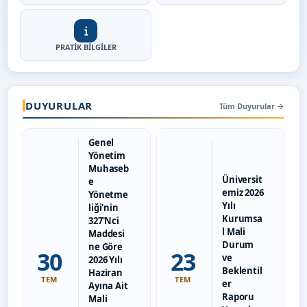
PRATİK BİLGİLER
DUYURULAR
Tüm Duyurular
→
Genel
Yönetim
Muhaseb
Üniversit
e
emiz 2026
Yönetme
Yılı
liği'nin
Kurumsa
327'Nci
l Mali
Maddesi
Durum
ne Göre
30
23
ve
2026 Yılı
Beklentil
Haziran
TEM
TEM
er
Ayına Ait
Raporu
Mali