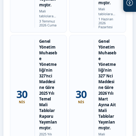
mıştır.
mıştır.
Mali
Mali
tablolara
tablolara
Tarih:
ulaşmak
1 Haziran
Tarih:
ulaşmak
3 Temmuz
2026
için
2026 Cuma
için
Pazartesi
tıklayınız
tıklayınız
Genel
Genel
Yönetim
Yönetim
Muhaseb
Muhaseb
e
e
Yönetme
Yönetme
liği'nin
liği'nin
327'nci
327' Nci
Maddesi
Maddesi
ne Göre
ne Göre
30
30
2025 Yılı
2026 Yılı
Temel
Mart
NIS
NIS
Mali
Ayına Ait
Tablolar
Mali
Raporu
Tablolar
Yayımlan
Yayınlan
mıştır.
mıştır.
2025 Yılı
Mali