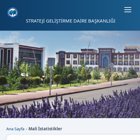
Sayfa kısayolları: Alt+1 Haberler, Alt+2 Etkinlikler, Alt+3 Duyurular b
STRATEJİ GELİŞTİRME DAİRE BAŞKANLIĞI
Ana Sayfa
Mali İstatistikler