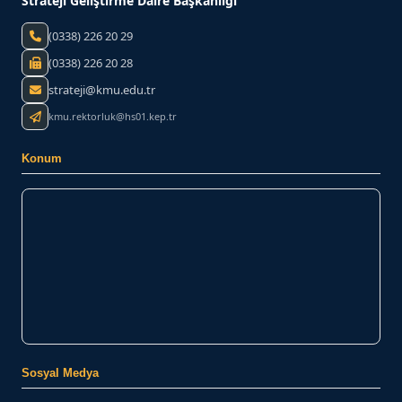
Strateji Geliştirme Daire Başkanlığı
(0338) 226 20 29
(0338) 226 20 28
strateji@kmu.edu.tr
kmu.rektorluk@hs01.kep.tr
Konum
Sosyal Medya