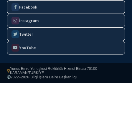
Facebook
İnstagram
Twitter
YouTube
Yunus Emre Yerleşkesi Rektörlük Hizmet Binası 70100
KARAMAN/TÜRKİYE
Bilgi İşlem Daire Başkanlığı
2022–2026
·
Copyright