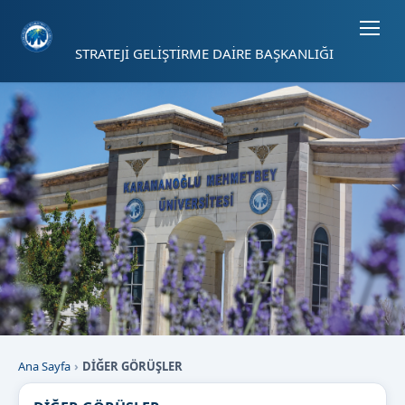
Sayfa kısayolları: Alt+1 Haberler, Alt+2 Etkinlikler, Alt+3 Duyurular b
STRATEJİ GELİŞTİRME DAİRE BAŞKANLIĞI
Ana Sayfa
DİĞER GÖRÜŞLER