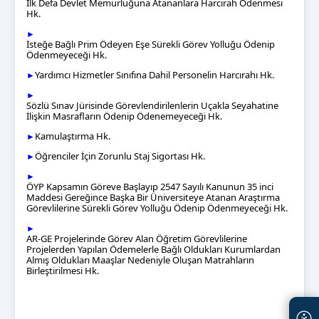
İlk Defa Devlet Memurluğuna Atananlara Harcırah Ödenmesi
Hk.
►
İsteğe Bağlı Prim Ödeyen Eşe Sürekli Görev Yolluğu Ödenip
Ödenmeyeceği Hk.
Yardımcı Hizmetler Sınıfına Dahil Personelin Harcırahı Hk.
►
►
Sözlü Sınav Jürisinde Görevlendirilenlerin Uçakla Seyahatine
İlişkin Masrafların Ödenip Ödenemeyeceği Hk.
Kamulaştırma Hk.
►
Öğrenciler İçin Zorunlu Staj Sigortası Hk.
►
►
ÖYP Kapsamın Göreve Başlayıp 2547 Sayılı Kanunun 35 inci
Maddesi Gereğince Başka Bir Üniversiteye Atanan Araştırma
Görevlilerine Sürekli Görev Yolluğu Ödenip Ödenmeyeceği Hk.
►
AR-GE Projelerinde Görev Alan Öğretim Görevlilerine
Projelerden Yapılan Ödemelerle Bağlı Oldukları Kurumlardan
Almış Oldukları Maaşlar Nedeniyle Oluşan Matrahların
Birleştirilmesi Hk.