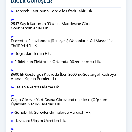
DİĞER GÖRÜŞLER
Harcırah Kanununa Göre Aile Efradı Tabiri Hk.
►
►
2547 Sayılı Kanunun 39 uncu Maddesine Göre
Görevlendirilenler Hk.
►
Doçentlik Sınavlarında Jüri Üyeliği Yapanların Yol Masrafı İle
Yevmiyeleri Hk.
Doğrudan Temin Hk.
►
E-Biletlerin Elektronik Ortamda Düzenlenmesi Hk.
►
►
3600 Ek Göstergeli Kadroda İken 3000 Ek Göstergeli Kadroya
Atanan Kişinin Primleri Hk.
Fazla Ve Yersiz Ödeme Hk.
►
►
Geçici Görevle Yurt Dışına Görevlendirilenlerin (Öğretim
Üyesinin) Sağlık Giderleri Hk.
Günübirlik Görevlendirmelerde Harcırah Hk.
►
Havalanı-Ulaşım Ücretleri Hk.
►
►