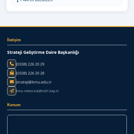
İletişim
Strateji Geliştirme Daire Başkanlığı
(0338) 226 20 29
(0338) 226 20 28
strateji@kmu.edu.tr
kmu.rektorluk@hs01.kep.tr
Konum