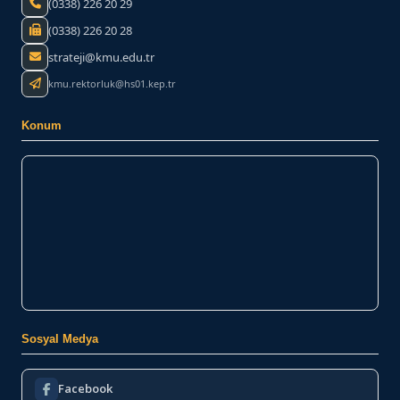
(0338) 226 20 29
(0338) 226 20 28
strateji@kmu.edu.tr
kmu.rektorluk@hs01.kep.tr
Konum
Sosyal Medya
Facebook