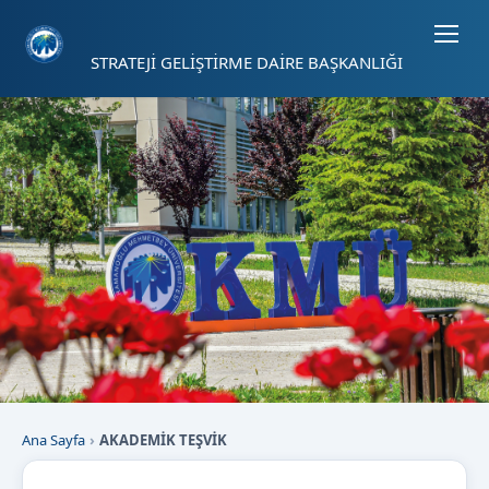
Sayfa kısayolları: Alt+1 Haberler, Alt+2 Etkinlikler, Alt+3 Duyurular b
STRATEJİ GELİŞTİRME DAİRE BAŞKANLIĞI
Ana Sayfa
AKADEMİK TEŞVİK