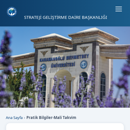
Sayfa kısayolları: Alt+1 Haberler, Alt+2 Etkinlikler, Alt+3 Duyurular b
STRATEJİ GELİŞTİRME DAİRE BAŞKANLIĞI
Ana Sayfa
Pratik Bilgiler-Mali Takvim