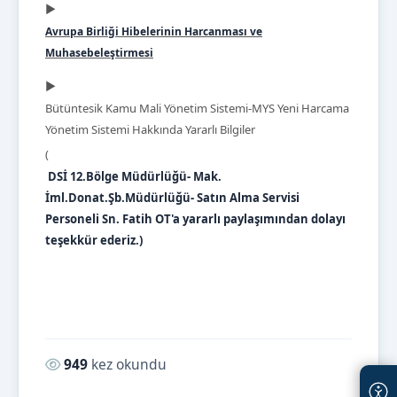
►
Avrupa Birliği Hibelerinin Harcanması ve
Muhasebeleştirmesi
►
Bütüntesik Kamu Mali Yönetim Sistemi-MYS Yeni Harcama
Yönetim Sistemi Hakkında Yararlı Bilgiler
(
DSİ 12.Bölge Müdürlüğü- Mak.
İml.Donat.Şb.Müdürlüğü- Satın Alma Servisi
Personeli Sn. Fatih OT'a yararlı paylaşımından dolayı
teşekkür ederiz.)
Okunma sayısı:
949
kez okundu