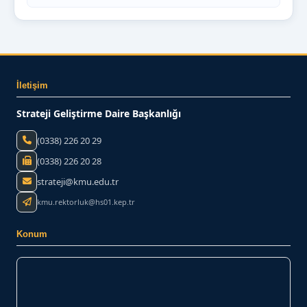
İletişim
Strateji Geliştirme Daire Başkanlığı
(0338) 226 20 29
(0338) 226 20 28
strateji@kmu.edu.tr
kmu.rektorluk@hs01.kep.tr
Konum