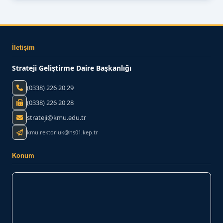
İletişim
Strateji Geliştirme Daire Başkanlığı
(0338) 226 20 29
(0338) 226 20 28
strateji@kmu.edu.tr
kmu.rektorluk@hs01.kep.tr
Konum