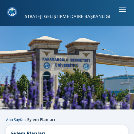
Sayfa kısayolları: Alt+1 Haberler, Alt+2 Etkinlikler, Alt+3 Duyurular b
STRATEJİ GELİŞTİRME DAİRE BAŞKANLIĞI
Ana Sayfa
Eylem Planları
Eylem Planları