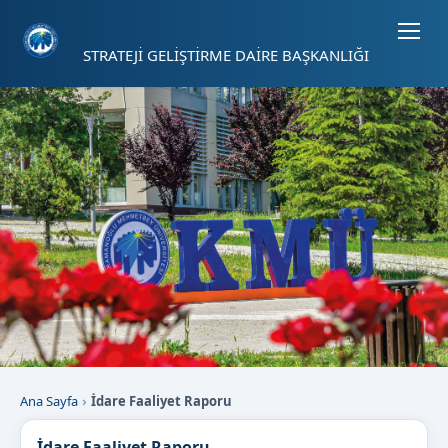
Sayfa kısayolları: Alt+1 Haberler, Alt+2 Etkinlikler, Alt+3 Duyurular b
STRATEJİ GELİŞTİRME DAİRE BAŞKANLIĞI
Ana Sayfa
İdare Faaliyet Raporu
İdare Faaliyet Raporu