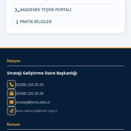
AKADEMİK TEŞVİK PORTALI
PRATİK BİLGİLER
İletişim
Strateji Geliştirme Daire Başkanlığı
(0338) 226 20 29
(0338) 226 20 28
strateji@kmu.edu.tr
kmu.rektorluk@hs01.kep.tr
Konum