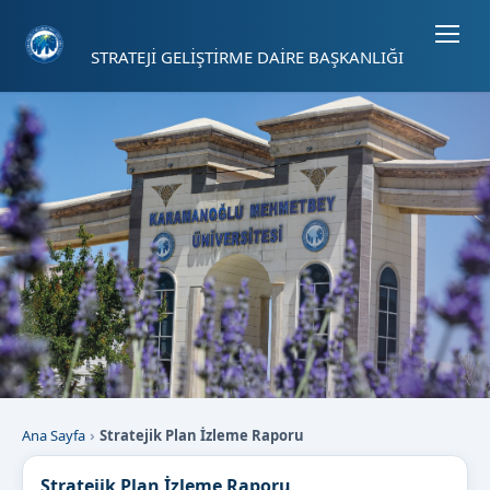
Sayfa kısayolları: Alt+1 Haberler, Alt+2 Etkinlikler, Alt+3 Duyurular b
STRATEJİ GELİŞTİRME DAİRE BAŞKANLIĞI
Ana Sayfa
Stratejik Plan İzleme Raporu
Stratejik Plan İzleme Raporu