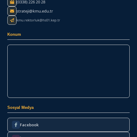
(0338) 226 20 28
strateji@kmu.edu.tr
kmu.rektorluk@hs01.kep.tr
Konum
Sosyal Medya
Facebook