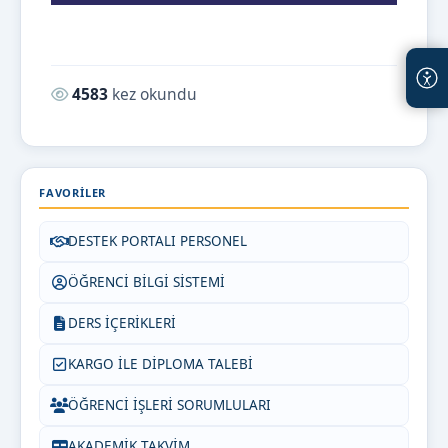
Okunma sayısı:
4583
kez okundu
FAVORILER
DESTEK PORTALI PERSONEL
ÖĞRENCİ BİLGİ SİSTEMİ
DERS İÇERİKLERİ
KARGO İLE DİPLOMA TALEBİ
ÖĞRENCİ İŞLERİ SORUMLULARI
AKADEMİK TAKVİM