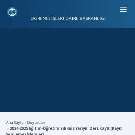
Sayfa kısayolları: Alt+1 Haberler, Alt+2 Etkinlikler, Alt+3 Duyurular b
ÖĞRENCİ İŞLERİ DAİRE BAŞKANLIĞI
Ana Sayfa
Duyurular
2024-2025 Eğitim-Öğretim Yılı Güz Yarıyılı Ders Kayıt (Kayıt
Yenileme) İşlemleri