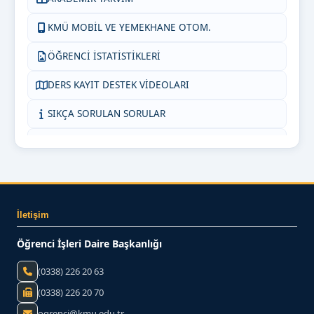
KMÜ MOBİL VE YEMEKHANE OTOM.
ÖĞRENCİ İSTATİSTİKLERİ
DERS KAYIT DESTEK VİDEOLARI
SIKÇA SORULAN SORULAR
KMÜ İNTİBAK (AKADEMİSYEN)
ORTAK DERSLER KOORDİNATÖRLÜĞÜ
KMÜ İNTİBAK (ÖĞRENCİ)
İletişim
BİZE YAZIN
Öğrenci İşleri Daire Başkanlığı
(0338) 226 20 63
(0338) 226 20 70
ogrenci@kmu.edu.tr