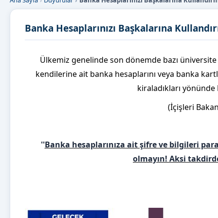
Ana Sayfa
Duyurular
Banka Hesaplarınızı Başkalarına Kullandırm
Banka Hesaplarınızı Başkalarına Kullandır
Ülkemiz genelinde son dönemde bazı üniversite 
kendilerine ait banka hesaplarını veya banka kartla
kiraladıkları yönünde 
(
İçişleri Bak
''
Banka hesaplarınıza ait şifre ve bilgileri p
olmayın! Aksi takdir