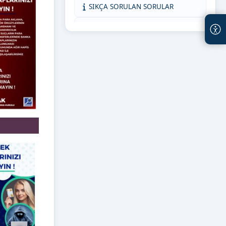
SIKÇA SORULAN SORULAR
KMÜ İNTİBAK (AKADEMİSYEN)
ORTAK DERSLER KOORDİNATÖRLÜĞÜ
KMÜ İNTİBAK (ÖĞRENCİ)
BİZE YAZIN