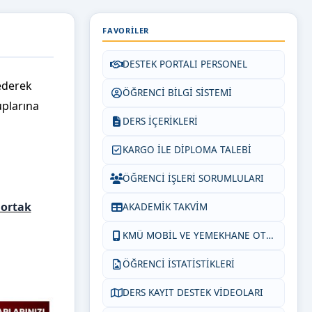
FAVORILER
DESTEK PORTALI PERSONEL
ederek
ÖĞRENCİ BİLGİ SİSTEMİ
uplarına
DERS İÇERİKLERİ
KARGO İLE DİPLOMA TALEBİ
ÖĞRENCİ İŞLERİ SORUMLULARI
 ortak
AKADEMİK TAKVİM
KMÜ MOBİL VE YEMEKHANE OTOM.
ÖĞRENCİ İSTATİSTİKLERİ
DERS KAYIT DESTEK VİDEOLARI