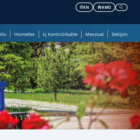
EN
KMÜ
Yös
Hizmetler
İç Kontrol/Kalite
Mevzuat
İletişim