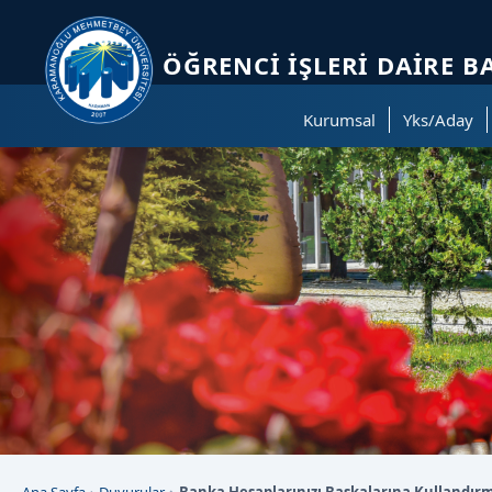
Sayfa kısayolları: Alt+1 Haberler, Alt+2 Etkinlikler, Alt+3 Duyurular b
ÖĞRENCI İŞLERI DAIRE B
Kurumsal
Yks/Aday