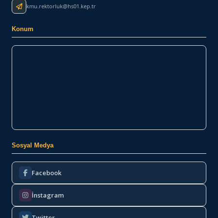
kmu.rektorluk@hs01.kep.tr
Konum
Sosyal Medya
Facebook
İnstagram
Twitter