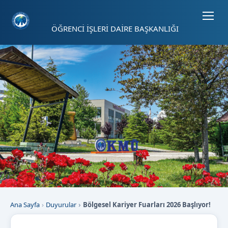
Sayfa kısayolları: Alt+1 Haberler, Alt+2 Etkinlikler, Alt+3 Duyurular b
ÖĞRENCİ İŞLERİ DAİRE BAŞKANLIĞI
Ana Sayfa
Duyurular
Bölgesel Kariyer Fuarları 2026 Başlıyor!