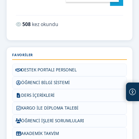
Okunma sayısı:
508
kez okundu
FAVORILER
DESTEK PORTALI PERSONEL
ÖĞRENCİ BİLGİ SİSTEMİ
DERS İÇERİKLERİ
KARGO İLE DİPLOMA TALEBİ
ÖĞRENCİ İŞLERİ SORUMLULARI
AKADEMİK TAKVİM