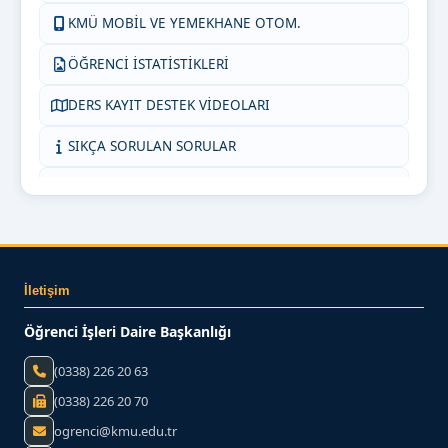
KMÜ MOBİL VE YEMEKHANE OTOM.
ÖĞRENCİ İSTATİSTİKLERİ
DERS KAYIT DESTEK VİDEOLARI
SIKÇA SORULAN SORULAR
KMÜ İNTİBAK (AKADEMİSYEN)
ORTAK DERSLER KOORDİNATÖRLÜĞÜ
KMÜ İNTİBAK (ÖĞRENCİ)
İletişim
BİZE YAZIN
Öğrenci İşleri Daire Başkanlığı
(0338) 226 20 63
(0338) 226 20 70
ogrenci@kmu.edu.tr