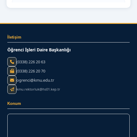
KMÜ İNTİBAK (AKADEMİSYEN)
ORTAK DERSLER KOORDİNATÖRLÜĞÜ
KMÜ İNTİBAK (ÖĞRENCİ)
İletişim
BİZE YAZIN
Öğrenci İşleri Daire Başkanlığı
(0338) 226 20 63
(0338) 226 20 70
ogrenci@kmu.edu.tr
kmu.rektorluk@hs01.kep.tr
Konum