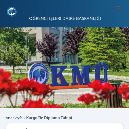
Sayfa kısayolları: Alt+1 Haberler, Alt+2 Etkinlikler, Alt+3 Duyurular b
ÖĞRENCİ İŞLERİ DAİRE BAŞKANLIĞI
Ana Sayfa
Kargo İle Diploma Talebi