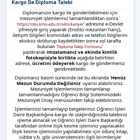
Kargo İle Diploma Talebi
Diplomanızın kargo ile gönderilebilmesi için
mezuniyet işlemleriniz tamamlandıktan sonra '
' adresine e-Devlet
https://obs.kmu.edu.tr/oibs/kariyer
şifresiyle giriş yaparak (Enstitü mezunları hariç),
iletişim bilgileri kısmındaki adres ve telefon bilgilerini
eksiksiz doldurup kaydettikten sonra sol tarafta
bulunan '
'
Diploma Talep Formunu
yazdırarak
imzalamanız ve ekinde kimlik
fotokopisiyle birlikte
aşağıda belirtilen
adrese,
ücretini ödeyerek
kargo ile göndermeniz
gerekmektedir.
Diplomanız basım sürecinde ise bu ekranda '
Henüz
Mezun Durumda Değilsiniz
' uyarısı alabilirsiniz.
Mezuniyet işlemlerinizin tamamlanıp
tamamlanmadığını Öğrenci Bilgi Sisteminizdeki
Mezuniyet Onay menüsünden takip edebilirsiniz.
İşlemlerinizi tamamlayıp belgelerinizi Öğrenci İşleri
Daire Başkanlığına kargo ile ulaştırdığınızda talebiniz
işleme alınacak ve Öğrenci İşleri Daire Başkanlığı
tarafından online ilişik kesme işleminiz yapılacaktır.
İlişik kesme işleminizin yapılabilmesi için ödünç kitap,
cübbe v.b. gibi üniversitemizin ilgili birimleriyle