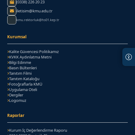
Faks:
(0338) 226 20 23
iletisim@kmu.edu.tr
kmu.rektorluk@hs01.kep.tr
Kurumsal
Kalite Güvencesi Politikamız
KVKK Aydınlatma Metni
Bilgi Edinme
Basın Bültenleri
Tanıtım Filmi
Tanıtım Kataloğu
(PDF belgesi)
Fotoğraflarla KMÜ
Uygulama Oteli
Dergiler
Logomuz
Raporlar
Kurum İç Değerlendirme Raporu