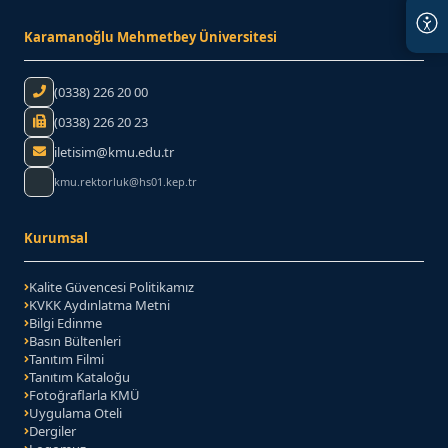
Karamanoğlu Mehmetbey Üniversitesi
Telefon:
(0338) 226 20 00
Faks:
(0338) 226 20 23
iletisim@kmu.edu.tr
kmu.rektorluk@hs01.kep.tr
Kurumsal
Kalite Güvencesi Politikamız
KVKK Aydınlatma Metni
Bilgi Edinme
Basın Bültenleri
Tanıtım Filmi
Tanıtım Kataloğu
(PDF belgesi)
Fotoğraflarla KMÜ
Uygulama Oteli
Dergiler