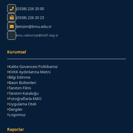
Telefon:
(0338) 226 20 00
Faks:
(0338) 226 20 23
iletisim@kmu.edu.tr
kmu.rektorluk@hs01.kep.tr
Kurumsal
Kalite Güvencesi Politikamız
KVKK Aydınlatma Metni
Bilgi Edinme
Basın Bültenleri
Tanıtım Filmi
Tanıtım Kataloğu
(PDF belgesi)
Fotoğraflarla KMÜ
Uygulama Oteli
Dergiler
Logomuz
Raporlar