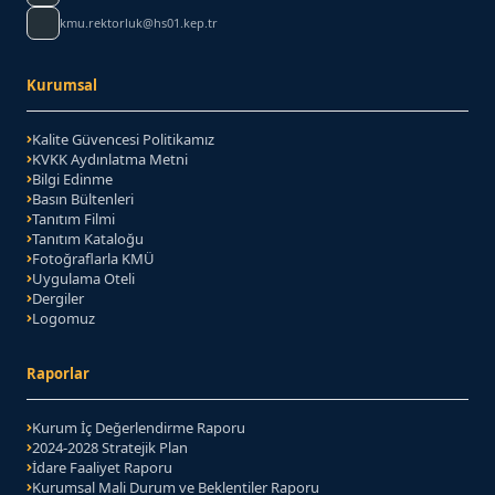
kmu.rektorluk@hs01.kep.tr
Kurumsal
Kalite Güvencesi Politikamız
KVKK Aydınlatma Metni
Bilgi Edinme
Basın Bültenleri
Tanıtım Filmi
Tanıtım Kataloğu
(PDF belgesi)
Fotoğraflarla KMÜ
Uygulama Oteli
Dergiler
Logomuz
Raporlar
Kurum İç Değerlendirme Raporu
2024-2028 Stratejik Plan
(PDF belgesi)
İdare Faaliyet Raporu
Kurumsal Mali Durum ve Beklentiler Raporu