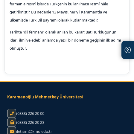
fermanla resmî işlerde Türkçenin kullanılması resmî hâle
getirilmiştir. Bu nedenle 13 Mayıs, her yıl Karaman’da ve
ülkemizde Türk Dil Bayramı olarak kutlanmaktadır.
Tarihte “dil fermanı” olarak anılan bu karar; Batı Türklüğünün
idari, ilmî ve edebî anlamda yazılı bir döneme geçişinin ilk adımı
olmuştur
.
Karamanoğlu Mehmetbey Üniversitesi
Telefon:
(0338) 226 20 00
Faks:
(0338) 226 20 23
iletisim@kmu.edu.tr