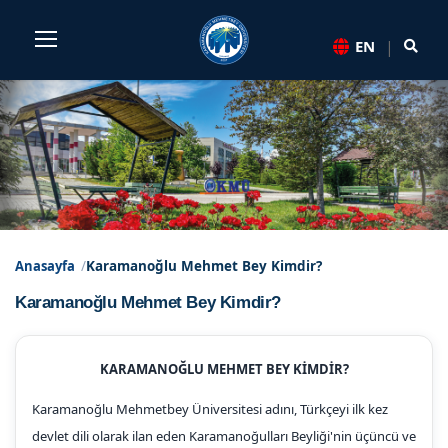
Sayfa kısayolları: Alt+1 Haberler, Alt+2 Etkinlikler, Alt+3 Du
|
EN
Karamanoğlu Mehmet Bey Kim
Anasayfa
Karamanoğlu Mehmet Bey Kimdir?
Karamanoğlu Mehmet Bey Kimdir?
KARAMANOĞLU MEHMET BEY KİMDİR?
Karamanoğlu Mehmetbey Üniversitesi adını, Türkçeyi ilk kez
devlet dili olarak ilan eden Karamanoğulları Beyliği'nin üçüncü ve