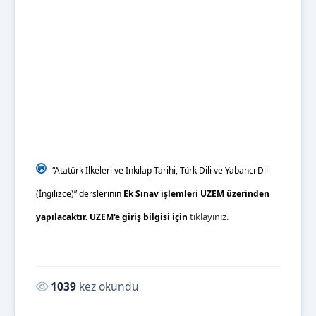
“Atatürk İlkeleri ve İnkılap Tarihi, Türk Dili ve Yabancı Dil
(İngilizce)” derslerinin
Ek Sınav işlemleri UZEM üzerinden
tıklayınız.
yapılacaktır. UZEM'e giriş bilgisi için
Okunma sayısı:
1039
kez okundu