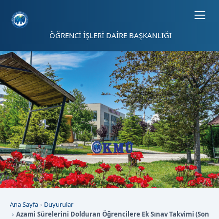
Sayfa kısayolları: Alt+1 Haberler, Alt+2 Etkinlikler, Alt+3 Duyurular b
ÖĞRENCİ İŞLERİ DAİRE BAŞKANLIĞI
Ana Sayfa
Duyurular
Azami Sürelerini Dolduran Öğrencilere Ek Sınav Takvimi (Son