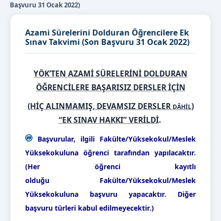
Başvuru 31 Ocak 2022)
Azami Sürelerini Dolduran Öğrencilere Ek
Sınav Takvimi (Son Başvuru 31 Ocak 2022)
YÖK’TEN AZAMİ SÜRELERİNİ DOLDURAN
ÖĞRENCİLERE BAŞARISIZ DERSLER İÇİN
(HİÇ ALINMAMIŞ, DEVAMSIZ DERSLER
)
DÂHİL
“EK SINAV HAKKI” VERİLDİ
.
Başvurular, ilgili Fakülte/Yüksekokul/Meslek
Yüksekokuluna öğrenci tarafından yapılacaktır.
(Her öğrenci kayıtlı
olduğu
Fakülte/Yüksekokul/Meslek
Yüksekokuluna başvuru yapacaktır. Diğer
başvuru türleri kabul edilmeyecektir.)