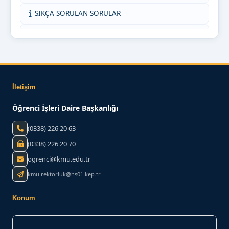
SIKÇA SORULAN SORULAR
KMÜ İNTİBAK (AKADEMİSYEN)
ORTAK DERSLER KOORDİNATÖRLÜĞÜ
KMÜ İNTİBAK (ÖĞRENCİ)
İletişim
BİZE YAZIN
Öğrenci İşleri Daire Başkanlığı
(0338) 226 20 63
(0338) 226 20 70
ogrenci@kmu.edu.tr
kmu.rektorluk@hs01.kep.tr
Konum