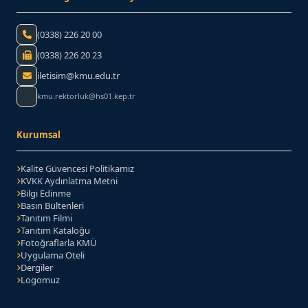
Telefon:
(0338) 226 20 00
Faks:
(0338) 226 20 23
iletisim@kmu.edu.tr
kmu.rektorluk@hs01.kep.tr
Kurumsal
Kalite Güvencesi Politikamız
KVKK Aydınlatma Metni
Bilgi Edinme
Basın Bültenleri
Tanıtım Filmi
Tanıtım Kataloğu
(PDF belgesi)
Fotoğraflarla KMÜ
Uygulama Oteli
Dergiler
Logomuz