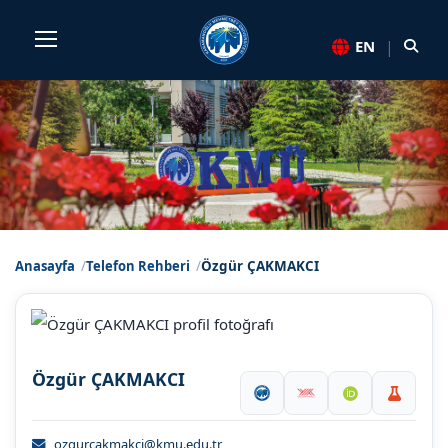
Sayfa kısayolları: Alt+1 Haberler, Alt+2 Etkinlikler, Alt+3 Du
|
EN
Anasayfa
Telefon Rehberi
Özgür ÇAKMAKCI
Özgür ÇAKMAKCI
ozgurcakmakci@kmu.edu.tr